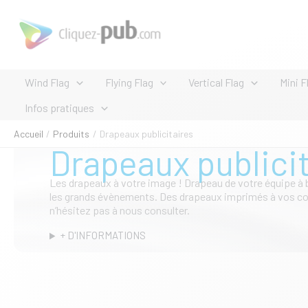
Aller
au
contenu
Wind Flag
Flying Flag
Vertical Flag
Mini F
Infos pratiques
Accueil
Produits
Drapeaux publicitaires
Drapeaux publici
Les drapeaux à votre image ! Drapeau de votre équipe à b
les grands évènements. Des drapeaux imprimés à vos cou
n’hésitez pas à nous consulter.
+ D'INFORMATIONS