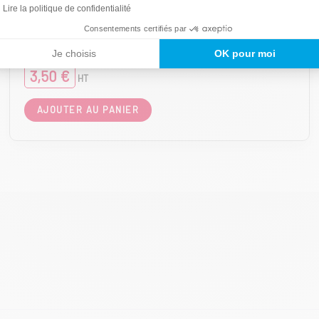
Drapeaux publicitaires
Lire la politique de confidentialité
Drapeau supporter à agiter –
Consentements certifiés par
Taille Moyenne 44 x 30 cm
Je choisis
OK pour moi
3,50
€
HT
AJOUTER AU PANIER