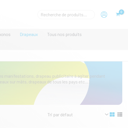
Rechecher
un
produit
monos
Drapeaux
Tous nos produits
es manifestations, drapeau publicitaire à agiter pendant
eaux sur mâts, drapeaux de tous les pays etc…)