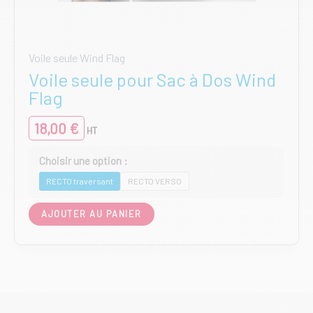
Voile seule Wind Flag
Voile seule pour Sac à Dos Wind
Flag
18,00
€
HT
RECTO traversant
RECTO VERSO
Ce
AJOUTER AU PANIER
produit
a
plusieurs
variations.
Les
options
peuvent