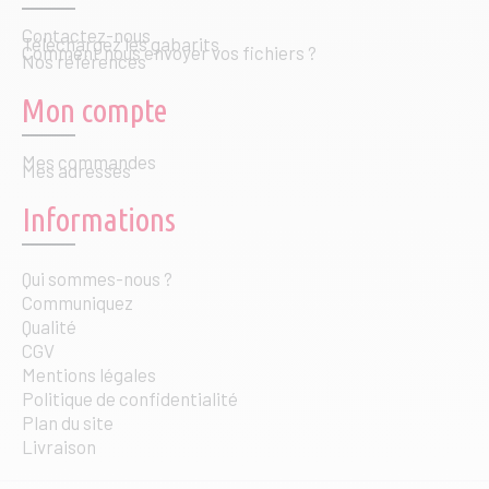
Contactez-nous
Téléchargez les gabarits
Comment nous envoyer vos fichiers ?
Nos références
Mon compte
Mes commandes
Mes adresses
Informations
Qui sommes-nous ?
Communiquez
Qualité
CGV
Mentions légales
Politique de confidentialité
Plan du site
Livraison