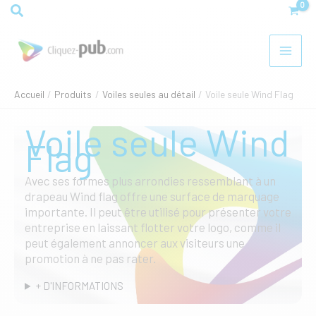
Aller
Rechercher
au
contenu
Accueil
Produits
Voiles seules au détail
Voile seule Wind Flag
Voile seule Wind
Flag
Avec ses formes plus arrondies ressemblant à un
drapeau Wind flag offre une surface de marquage
importante. Il peut être utilisé pour présenter votre
entreprise en laissant flotter votre logo, comme il
peut également annoncer aux visiteurs une
promotion à ne pas rater.
+ D'INFORMATIONS