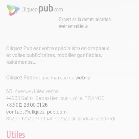
être
choisies
Expert de la communication
sur
événementielle
la
page
du
produit
Cliquez Pub est votre spécialiste en drapeaux
et voiles publicitaires, mobilier gonflables,
kakémonos…
Cliquez Pub
est une marque de
web·ia
6B, Avenue Jules Verne
44230 Saint-Sébastien-sur-Loire, FRANCE
+33(0)2 28 00 01 26
contact@cliquez-pub.com
8h30 - 12h30 // 13h30 - 17h30 du lundi au vendredi
Utiles