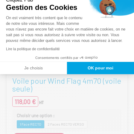
produit
Gestion des Cookies
Plateforme de Gestion du Consentem
On est vraiment très content que le contenu
de notre site vous intéresse. Mais comme
vous n'avez pas encore fait votre choix en matière de cookies, on ne
Axeptio consent
sait pas si vous nous autorisez à suivre votre visite ou non. Vous
pouvez même décider quels services vous nous autorisez à lancer.
Lire la politique de confidentialité
Consentements certifiés par
Je choisis
OK pour moi
Pièces détachées WIND FLAG
Voile pour Wind Flag 4m70 (voile
seule)
118,00
€
HT
1 Face RECTO
2 Faces RECTO VERSO