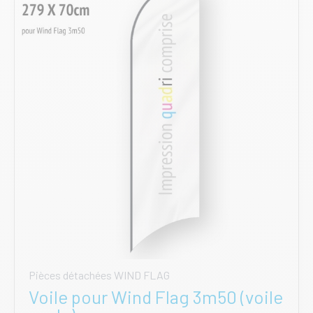
peuvent
être
choisies
sur
la
page
du
produit
Pièces détachées WIND FLAG
Voile pour Wind Flag 3m50 (voile