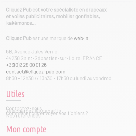
Cliquez Pub est votre spécialiste en drapeaux
et voiles publicitaires, mobilier gonflables,
kakémonos…
Cliquez Pub
est une marque de
web·ia
6B, Avenue Jules Verne
44230 Saint-Sébastien-sur-Loire, FRANCE
+33(0)2 28 00 01 26
contact@cliquez-pub.com
8h30 - 12h30 // 13h30 - 17h30 du lundi au vendredi
Utiles
Contactez-nous
Téléchargez les gabarits
Comment nous envoyer vos fichiers ?
Nos références
Mon compte