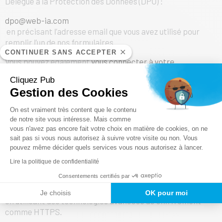
Délégué à la Protection des Données (DPO) :
dpo@web-ia.com
en précisant l’adresse email que vous avez utilisé pour
remplir l’un de nos formulaires.
CONTINUER SANS ACCEPTER
Vous pouvez également
vous connecter à votre
compte
pour modifier, exporter ou supprimer vos données
Cliquez Pub
personnelles, une fois connecté, cliquez sur l’onglet RGPD
Gestion des Cookies
données personnelles.
Plateforme de Gestion du Consentem
On est vraiment très content que le contenu
Sécurité des données et du traitement
de notre site vous intéresse. Mais comme
Protection du transfert par chiffrement
vous n'avez pas encore fait votre choix en matière de cookies, on ne
Axeptio consent
Le chiffrement améliore encore davantage le niveau de
sait pas si vous nous autorisez à suivre votre visite ou non. Vous
sécurité et de confidentialité de nos services. Lorsque
pouvez même décider quels services vous nous autorisez à lancer.
vous consultez notre site Web ou que vous remplissez nos
Lire la politique de confidentialité
formulaires, les données que vous créez sont transférées
Consentements certifiés par
entre votre navigateurs et nos serveurs. Nous protégeons
ces données avec plusieurs niveaux de sécurité, y compris
Je choisis
OK pour moi
en utilisant des technologies avancées de chiffrement
comme HTTPS.