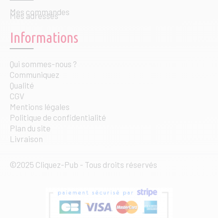
Mes commandes
Mes adresses
Informations
Qui sommes-nous ?
Communiquez
Qualité
CGV
Mentions légales
Politique de confidentialité
Plan du site
Livraison
©2025 Cliquez-Pub - Tous droits réservés