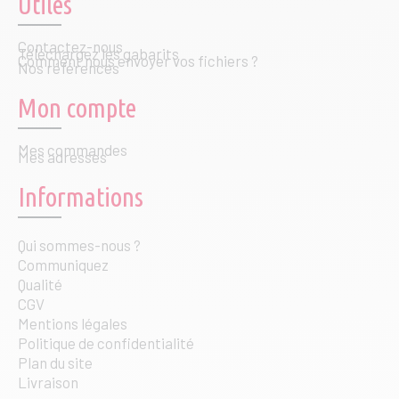
Utiles
Contactez-nous
Téléchargez les gabarits
Comment nous envoyer vos fichiers ?
Nos références
Mon compte
Mes commandes
Mes adresses
Informations
Qui sommes-nous ?
Communiquez
Qualité
CGV
Mentions légales
Politique de confidentialité
Plan du site
Livraison