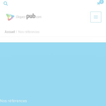
Aller
Rechercher
au
contenu
Accueil
Nos références
Nos références