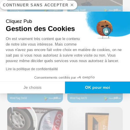
CONTINUER SANS ACCEPTER
Cliquez Pub
Gestion des Cookies
Plateforme de Gestion du Consentem
On est vraiment très content que le contenu
de notre site vous intéresse. Mais comme
vous n'avez pas encore fait votre choix en matière de cookies, on ne
Axeptio consent
sait pas si vous nous autorisez à suivre votre visite ou non. Vous
Voiles – Fabrication
Voiles – Fabrication
pouvez même décider quels services vous nous autorisez à lancer.
Cliquez-Pub ©2024
Cliquez-Pub ©2024
Lire la politique de confidentialité
Consentements certifiés par
Je choisis
OK pour moi