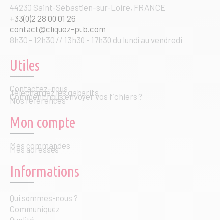
44230 Saint-Sébastien-sur-Loire, FRANCE
+33(0)2 28 00 01 26
contact@cliquez-pub.com
8h30 - 12h30 // 13h30 - 17h30 du lundi au vendredi
Utiles
Contactez-nous
Téléchargez les gabarits
Comment nous envoyer vos fichiers ?
Nos références
Mon compte
Mes commandes
Mes adresses
Informations
Qui sommes-nous ?
Communiquez
Qualité