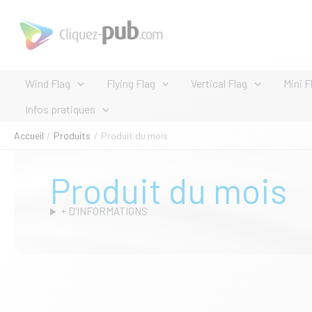
Aller
au
contenu
Wind Flag
Flying Flag
Vertical Flag
Mini F
Infos pratiques
Accueil
Produits
Produit du mois
Produit du mois
+ D'INFORMATIONS