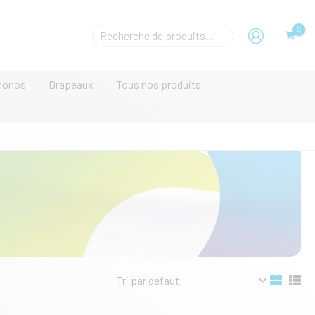
Rechecher
un
produit
monos
Drapeaux
Tous nos produits