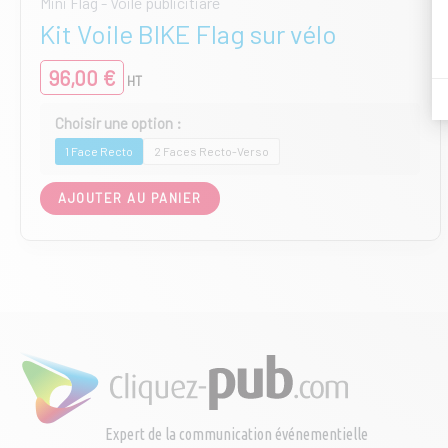
Mini Flag - Voile publicitiare
Kit Voile BIKE Flag sur vélo
96,00
€
HT
1 Face Recto
2 Faces Recto-Verso
Ce
AJOUTER AU PANIER
produit
a
plusieurs
variations.
Les
options
peuvent
être
choisies
sur
la
page
Expert de la communication événementielle
du