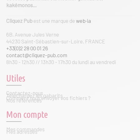
kakémonos…
Cliquez Pub
est une marque de
web·ia
6B, Avenue Jules Verne
44230 Saint-Sébastien-sur-Loire, FRANCE
+33(0)2 28 00 01 26
contact@cliquez-pub.com
8h30 - 12h30 // 13h30 - 17h30 du lundi au vendredi
Utiles
Contactez-nous
Téléchargez les gabarits
Comment nous envoyer vos fichiers ?
Nos références
Mon compte
Mes commandes
Mes adresses