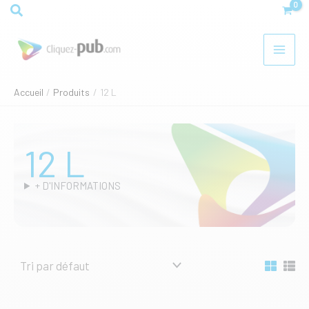
Aller
Rechercher
au
contenu
Accueil
Produits
12 L
12 L
+ D'INFORMATIONS