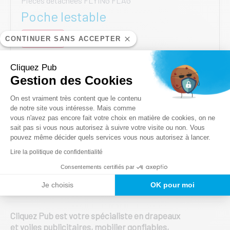
Pièces détachées FLYING FLAG
Poche lestable
25,00
€
CONTINUER SANS ACCEPTER
HT
AJOUTER AU PANIER
Cliquez Pub
Gestion des Cookies
Plateforme de Gestion du Consentem
On est vraiment très content que le contenu
de notre site vous intéresse. Mais comme
vous n'avez pas encore fait votre choix en matière de cookies, on ne
Axeptio consent
sait pas si vous nous autorisez à suivre votre visite ou non. Vous
pouvez même décider quels services vous nous autorisez à lancer.
Lire la politique de confidentialité
Expert de la communication
Consentements certifiés par
événementielle
Je choisis
OK pour moi
Cliquez Pub est votre spécialiste en drapeaux
et voiles publicitaires, mobilier gonflables,