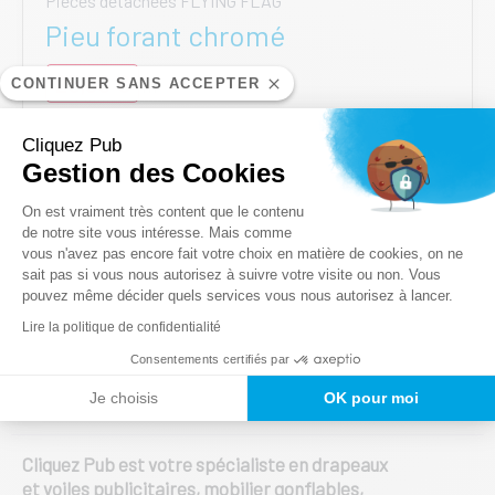
Pièces détachées FLYING FLAG
Pieu forant chromé
25,00
€
CONTINUER SANS ACCEPTER
HT
AJOUTER AU PANIER
Cliquez Pub
Gestion des Cookies
Plateforme de Gestion du Consentem
On est vraiment très content que le contenu
de notre site vous intéresse. Mais comme
vous n'avez pas encore fait votre choix en matière de cookies, on ne
Axeptio consent
sait pas si vous nous autorisez à suivre votre visite ou non. Vous
pouvez même décider quels services vous nous autorisez à lancer.
Lire la politique de confidentialité
Expert de la communication
Consentements certifiés par
événementielle
Je choisis
OK pour moi
Cliquez Pub est votre spécialiste en drapeaux
et voiles publicitaires, mobilier gonflables,