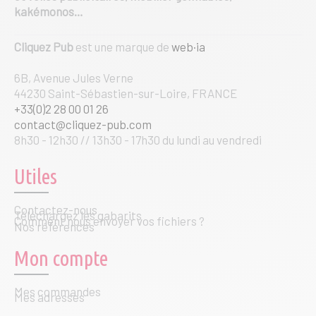
kakémonos…
Cliquez Pub
est une marque de
web·ia
6B, Avenue Jules Verne
44230 Saint-Sébastien-sur-Loire, FRANCE
+33(0)2 28 00 01 26
contact@cliquez-pub.com
8h30 - 12h30 // 13h30 - 17h30 du lundi au vendredi
Utiles
Contactez-nous
Téléchargez les gabarits
Comment nous envoyer vos fichiers ?
Nos références
Mon compte
Mes commandes
Mes adresses