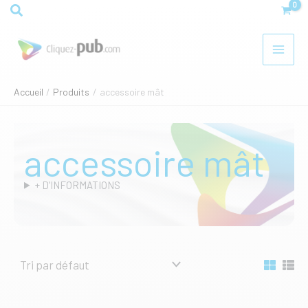
Aller
Rechercher
au
contenu
Accueil
Produits
accessoire mât
accessoire mât
+ D'INFORMATIONS