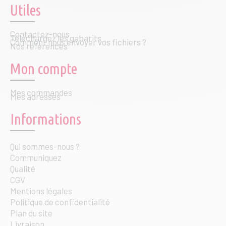
Utiles
Contactez-nous
Téléchargez les gabarits
Comment nous envoyer vos fichiers ?
Nos références
Mon compte
Mes commandes
Mes adresses
Informations
Qui sommes-nous ?
Communiquez
Qualité
CGV
Mentions légales
Politique de confidentialité
Plan du site
Livraison