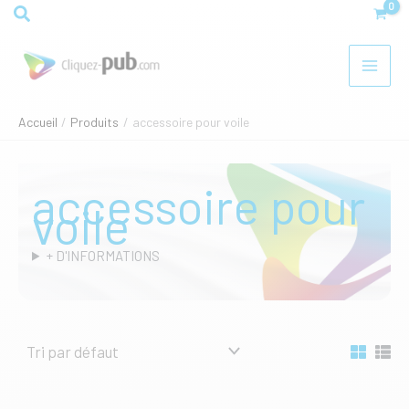
Aller
Rechercher
au
contenu
Accueil
Produits
accessoire pour voile
accessoire pour
voile
+ D'INFORMATIONS