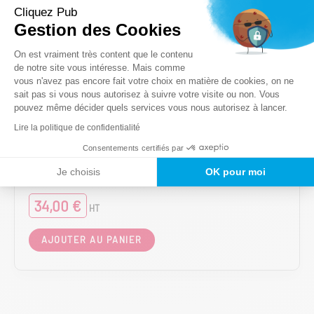
Cliquez Pub
Gestion des Cookies
Plateforme de Gestion du Consentem
On est vraiment très content que le contenu
de notre site vous intéresse. Mais comme
vous n'avez pas encore fait votre choix en matière de cookies, on ne
Axeptio consent
sait pas si vous nous autorisez à suivre votre visite ou non. Vous
pouvez même décider quels services vous nous autorisez à lancer.
Lire la politique de confidentialité
Consentements certifiés par
Pièces détachées FLYING FLAG
Pieu forant à visser
Je choisis
OK pour moi
34,00
€
HT
AJOUTER AU PANIER