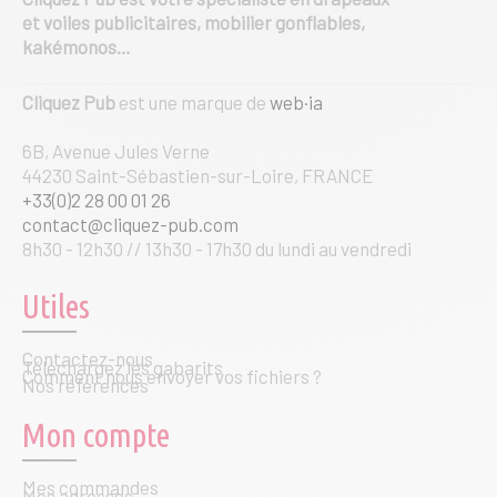
et voiles publicitaires, mobilier gonflables,
kakémonos…
Cliquez Pub
est une marque de
web·ia
6B, Avenue Jules Verne
44230 Saint-Sébastien-sur-Loire, FRANCE
+33(0)2 28 00 01 26
contact@cliquez-pub.com
8h30 - 12h30 // 13h30 - 17h30 du lundi au vendredi
Utiles
Contactez-nous
Téléchargez les gabarits
Comment nous envoyer vos fichiers ?
Nos références
Mon compte
Mes commandes
Mes adresses