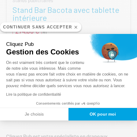
Stands publicitaires
Stand Bar Bacota avec tablette
intérieure
CONTINUER SANS ACCEPTER
274,00
€
HT
Cliquez Pub
AJOUTER AU PANIER
Gestion des Cookies
Plateforme de Gestion du Consentem
On est vraiment très content que le contenu
de notre site vous intéresse. Mais comme
vous n'avez pas encore fait votre choix en matière de cookies, on ne
Axeptio consent
sait pas si vous nous autorisez à suivre votre visite ou non. Vous
pouvez même décider quels services vous nous autorisez à lancer.
Lire la politique de confidentialité
Consentements certifiés par
Expert de la communication
Je choisis
OK pour moi
événementielle
Cliquez Pub est votre spécialiste en drapeaux