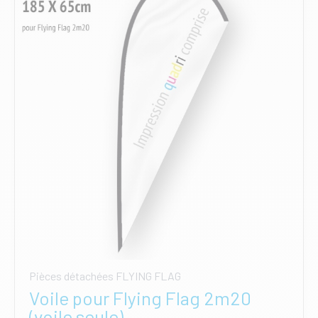
peuvent
être
choisies
sur
la
page
du
produit
Pièces détachées FLYING FLAG
Voile pour Flying Flag 2m20
(voile seule)