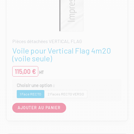
Pièces détachées VERTICAL FLAG
Voile pour Vertical Flag 4m20
(voile seule)
115,00
€
HT
1 Face RECTO
2 Faces RECTO VERSO
Ce
AJOUTER AU PANIER
produit
a
plusieurs
variations.