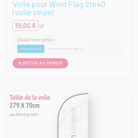
Voile pour Wind Flag 2m40
(voile seule)
55,00
€
HT
1 Face Recto
2 Faces Recto-Verso
Ce
AJOUTER AU PANIER
produit
a
plusieurs
variations.
Les
options
peuvent
être
choisies
sur
la