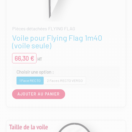
Pièces détachées FLYING FLAG
Voile pour Flying Flag 1m40
(voile seule)
66,30
€
HT
1 Face RECTO
2 Faces RECTO VERSO
Ce
AJOUTER AU PANIER
produit
a
plusieurs
variations.
Les
options