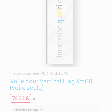
la
page
du
produit
Pièces détachées VERTICAL FLAG
Voile pour Vertical Flag 3m00
(voile seule)
74,00
€
HT