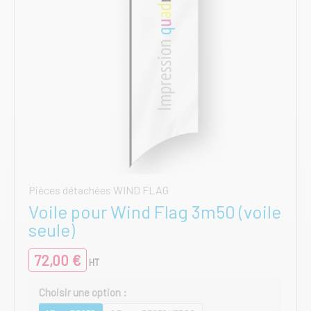
page
du
produit
Pièces détachées WIND FLAG
Voile pour Wind Flag 3m50 (voile
seule)
72,00
€
HT