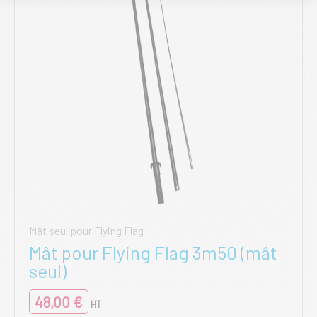
Mât seul pour Flying Flag
Mât pour Flying Flag 3m50 (mât
seul)
48,00
€
HT