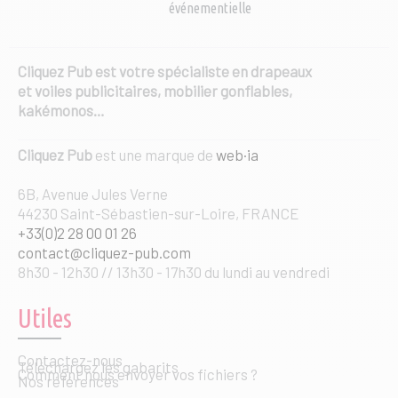
événementielle
produit
Cliquez Pub est votre spécialiste en drapeaux
et voiles publicitaires, mobilier gonflables,
kakémonos…
Cliquez Pub
est une marque de
web·ia
6B, Avenue Jules Verne
44230 Saint-Sébastien-sur-Loire, FRANCE
+33(0)2 28 00 01 26
contact@cliquez-pub.com
8h30 - 12h30 // 13h30 - 17h30 du lundi au vendredi
Utiles
Contactez-nous
Téléchargez les gabarits
Comment nous envoyer vos fichiers ?
Nos références