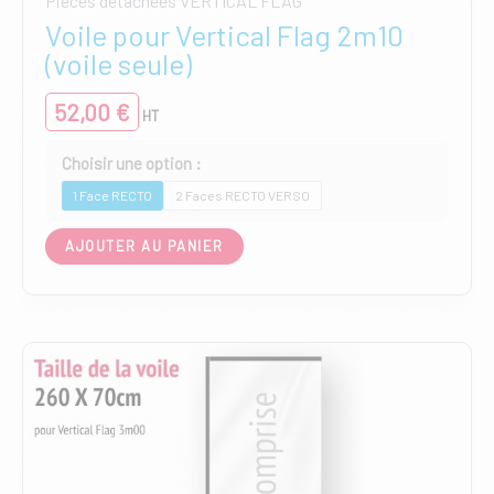
Pièces détachées VERTICAL FLAG
Voile pour Vertical Flag 2m10
(voile seule)
52,00
€
HT
1 Face RECTO
2 Faces RECTO VERSO
Ce
AJOUTER AU PANIER
produit
a
plusieurs
variations.
Les
options
peuvent
être
choisies
sur