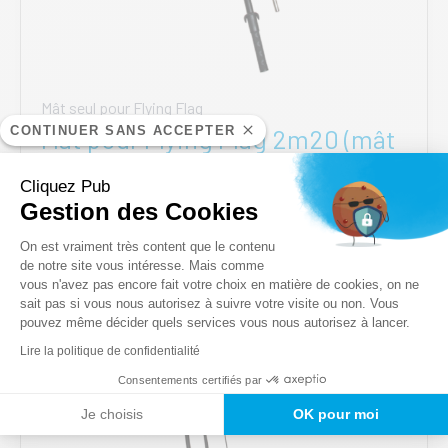
Mât seul pour Flying Flag
CONTINUER SANS ACCEPTER
Mât pour Flying Flag 2m20 (mât
seul)
Cliquez Pub
35,00
€
Gestion des Cookies
HT
Plateforme de Gestion du Consentem
On est vraiment très content que le contenu
AJOUTER AU PANIER
de notre site vous intéresse. Mais comme
vous n'avez pas encore fait votre choix en matière de cookies, on ne
Axeptio consent
sait pas si vous nous autorisez à suivre votre visite ou non. Vous
pouvez même décider quels services vous nous autorisez à lancer.
Lire la politique de confidentialité
Consentements certifiés par
Je choisis
OK pour moi