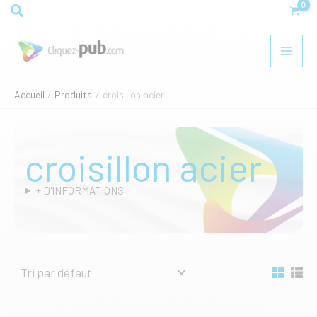
Aller
Rechercher
au
contenu
Accueil
Produits
croisillon acier
croisillon acier
+ D'INFORMATIONS