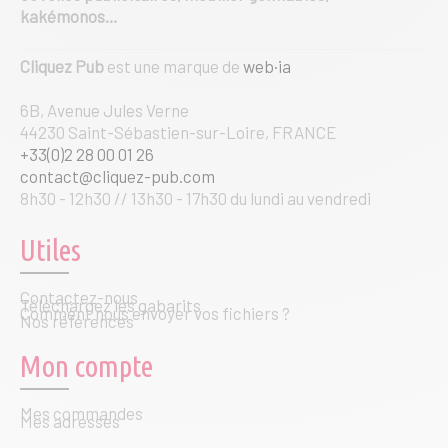
kakémonos…
Cliquez Pub
est une marque de
web·ia
6B, Avenue Jules Verne
44230 Saint-Sébastien-sur-Loire, FRANCE
+33(0)2 28 00 01 26
contact@cliquez-pub.com
8h30 - 12h30 // 13h30 - 17h30 du lundi au vendredi
Utiles
Contactez-nous
Téléchargez les gabarits
Comment nous envoyer vos fichiers ?
Nos références
Mon compte
Mes commandes
Mes adresses