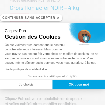
Pièces détachées FLYING FLAG
Croisillon acier NOIR – 4 kg
40,00
€
CONTINUER SANS ACCEPTER
HT
AJOUTER AU PANIER
Cliquez Pub
Gestion des Cookies
Plateforme de Gestion du Consentem
On est vraiment très content que le contenu
de notre site vous intéresse. Mais comme
vous n'avez pas encore fait votre choix en matière de cookies, on ne
Axeptio consent
sait pas si vous nous autorisez à suivre votre visite ou non. Vous
pouvez même décider quels services vous nous autorisez à lancer.
Lire la politique de confidentialité
Expert de la communication
Consentements certifiés par
événementielle
Je choisis
OK pour moi
Cliquez Pub est votre spécialiste en drapeaux
et voiles publicitaires, mobilier gonflables,