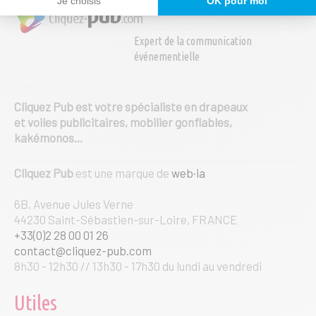
Je choisis
OK pour moi
être
choisies
Expert de la communication
sur
événementielle
la
page
du
produit
Cliquez Pub est votre spécialiste en drapeaux
et voiles publicitaires, mobilier gonflables,
kakémonos…
Cliquez Pub
est une marque de
web·ia
6B, Avenue Jules Verne
44230 Saint-Sébastien-sur-Loire, FRANCE
+33(0)2 28 00 01 26
contact@cliquez-pub.com
8h30 - 12h30 // 13h30 - 17h30 du lundi au vendredi
Utiles