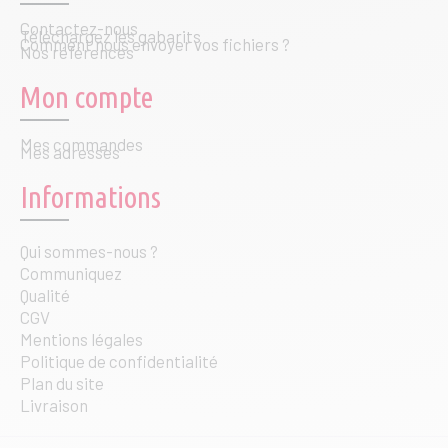
Contactez-nous
Téléchargez les gabarits
Comment nous envoyer vos fichiers ?
Nos références
Mon compte
Mes commandes
Mes adresses
Informations
Qui sommes-nous ?
Communiquez
Qualité
CGV
Mentions légales
Politique de confidentialité
Plan du site
Livraison