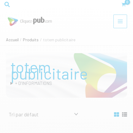
Aller
Rechercher
au
contenu
Accueil
Produits
totem publicitaire
totem
publicitaire
+ D'INFORMATIONS