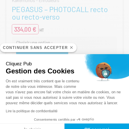
Kakemonos - Enrouleurs
PEGASUS – PHOTOCALL recto
ou recto-verso
334,00
€
HT
CONTINUER SANS ACCEPTER
2200 x 2200 mm - 1 face recto
2400 x 2200 mm - 1 face recto
Cliquez Pub
2200 x 2200 mm - 2 faces recto/verso
Gestion des Cookies
2400 x 2200 mm - 2 faces recto/verso
Plateforme de Gestion du Consentem
On est vraiment très content que le contenu
Ce
de notre site vous intéresse. Mais comme
AJOUTER AU PANIER
produit
vous n'avez pas encore fait votre choix en matière de cookies, on ne
Axeptio consent
a
sait pas si vous nous autorisez à suivre votre visite ou non. Vous
plusieurs
pouvez même décider quels services vous nous autorisez à lancer.
variations.
Lire la politique de confidentialité
Les
Consentements certifiés par
options
peuvent