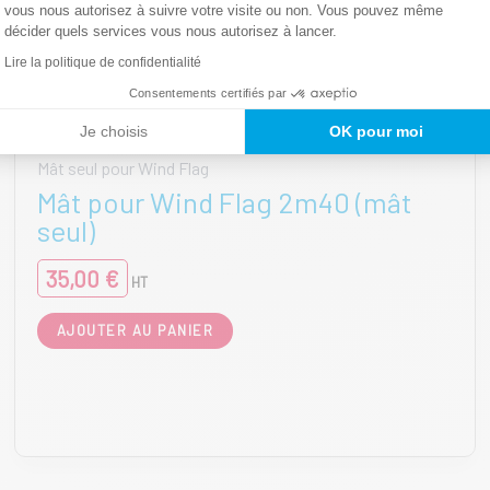
vous nous autorisez à suivre votre visite ou non. Vous pouvez même
décider quels services vous nous autorisez à lancer.
Lire la politique de confidentialité
Consentements certifiés par
Je choisis
OK pour moi
Mât seul pour Wind Flag
Mât pour Wind Flag 2m40 (mât
seul)
35,00
€
HT
AJOUTER AU PANIER