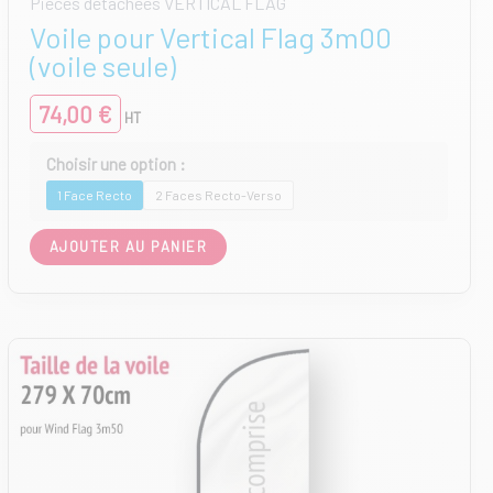
Pièces détachées VERTICAL FLAG
Voile pour Vertical Flag 3m00
(voile seule)
74,00
€
HT
1 Face Recto
2 Faces Recto-Verso
Ce
AJOUTER AU PANIER
produit
a
plusieurs
variations.
Les
options
peuvent
être
choisies
sur
la