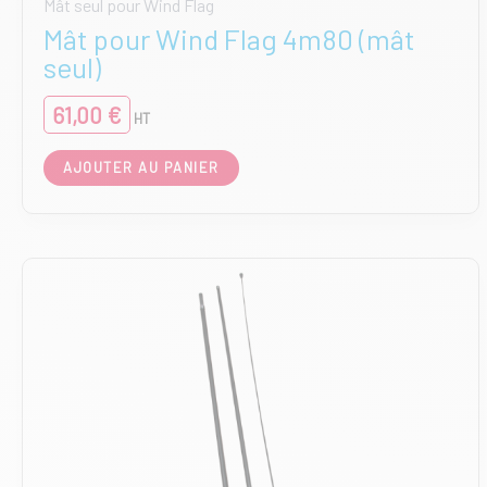
Mât seul pour Wind Flag
Mât pour Wind Flag 4m80 (mât
seul)
61,00
€
HT
AJOUTER AU PANIER