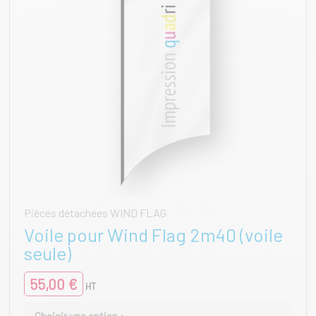
page
du
produit
Pièces détachées WIND FLAG
Voile pour Wind Flag 2m40 (voile
seule)
55,00
€
HT