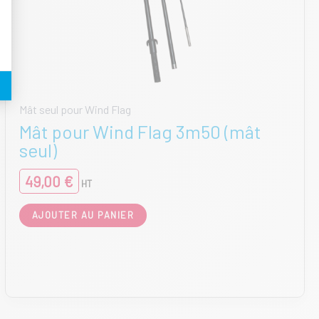
Mât seul pour Wind Flag
Mât pour Wind Flag 3m50 (mât
seul)
49,00
€
HT
AJOUTER AU PANIER