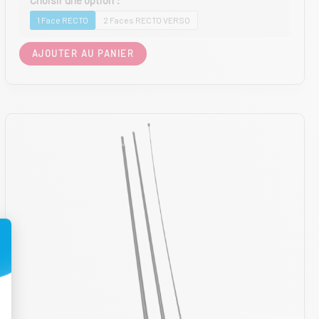
1 Face RECTO
2 Faces RECTO VERSO
Ce
AJOUTER AU PANIER
produit
a
plusieurs
variations.
Les
options
peuvent
être
choisies
sur
la
page
du
produit
t : Personnalisez vos Options