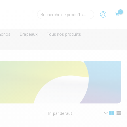
Rechecher
un
produit
monos
Drapeaux
Tous nos produits