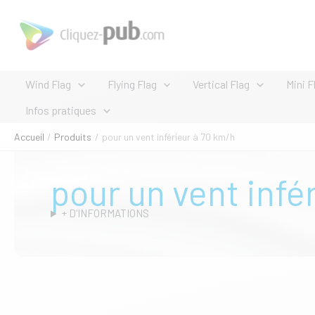
Aller
au
contenu
Wind Flag
Flying Flag
Vertical Flag
Mini F
Infos pratiques
Accueil
Produits
pour un vent inférieur à 70 km/h
pour un vent infé
+ D'INFORMATIONS