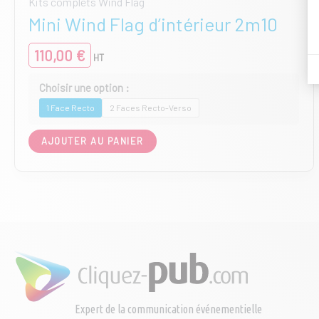
Kits complets Wind Flag
Mini Wind Flag d’intérieur 2m10
110,00
€
HT
1 Face Recto
2 Faces Recto-Verso
Ce
AJOUTER AU PANIER
produit
a
plusieurs
variations.
Les
options
peuvent
être
choisies
sur
la
page
Expert de la communication événementielle
du