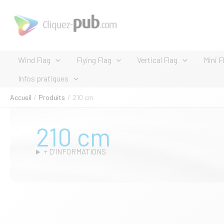
Aller
au
contenu
Wind Flag
Flying Flag
Vertical Flag
Mini F
Infos pratiques
Accueil
Produits
210 cm
210 cm
+ D'INFORMATIONS