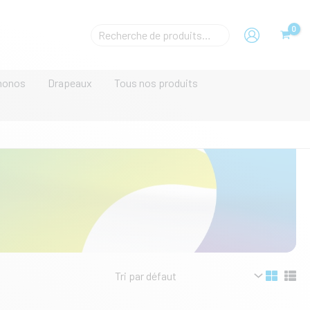
Rechecher
un
produit
monos
Drapeaux
Tous nos produits