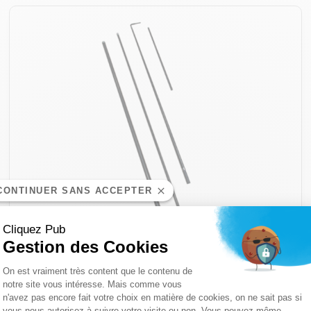
CONTINUER SANS ACCEPTER
Cliquez Pub
Gestion des Cookies
Plateforme de Gestion du Consentemen
On est vraiment très content que le contenu de
notre site vous intéresse. Mais comme vous
n'avez pas encore fait votre choix en matière de cookies, on ne sait pas si
Axeptio consent
vous nous autorisez à suivre votre visite ou non. Vous pouvez même