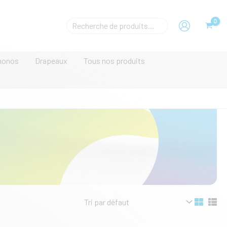
Rechecher
un
produit
monos
Drapeaux
Tous nos produits