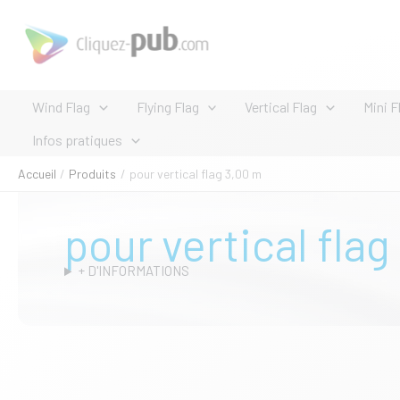
Aller
au
contenu
Wind Flag
Flying Flag
Vertical Flag
Mini F
Infos pratiques
Accueil
Produits
pour vertical flag 3,00 m
pour vertical flag
+ D'INFORMATIONS