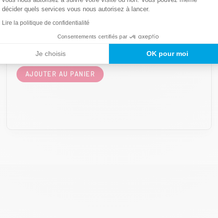
Mât seul pour Vertical Flag
décider quels services vous nous autorisez à lancer.
Mât pour Vertical Flag 3m00 (mât
Lire la politique de confidentialité
seul)
Consentements certifiés par
49,00
€
HT
Je choisis
OK pour moi
AJOUTER AU PANIER