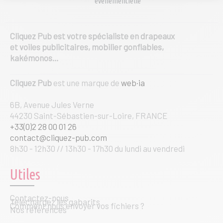
événementielle
la
page
du
produit
Cliquez Pub est votre spécialiste en drapeaux
et voiles publicitaires, mobilier gonflables,
kakémonos…
Cliquez Pub
est une marque de
web·ia
6B, Avenue Jules Verne
44230 Saint-Sébastien-sur-Loire, FRANCE
+33(0)2 28 00 01 26
contact@cliquez-pub.com
8h30 - 12h30 // 13h30 - 17h30 du lundi au vendredi
Utiles
Contactez-nous
Téléchargez les gabarits
Comment nous envoyer vos fichiers ?
Nos références