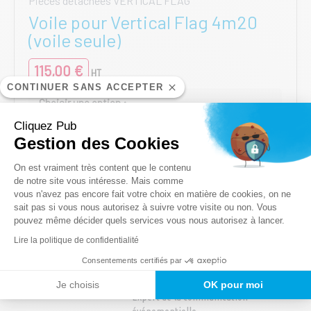
Pièces détachées VERTICAL FLAG
Voile pour Vertical Flag 4m20
(voile seule)
115,00
€
HT
CONTINUER SANS ACCEPTER
1 Face RECTO
2 Faces RECTO VERSO
Cliquez Pub
Gestion des Cookies
Ce
AJOUTER AU PANIER
produit
Plateforme de Gestion du Consentem
On est vraiment très content que le contenu
a
de notre site vous intéresse. Mais comme
plusieurs
vous n'avez pas encore fait votre choix en matière de cookies, on ne
Axeptio consent
variations.
sait pas si vous nous autorisez à suivre votre visite ou non. Vous
pouvez même décider quels services vous nous autorisez à lancer.
Les
options
Lire la politique de confidentialité
peuvent
Consentements certifiés par
être
choisies
Je choisis
OK pour moi
Expert de la communication
sur