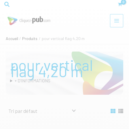
Aller
Rechercher
au
contenu
Accueil
Produits
pour vertical flag 4,20 m
pour vertical
flag 4,20 m
+ D'INFORMATIONS