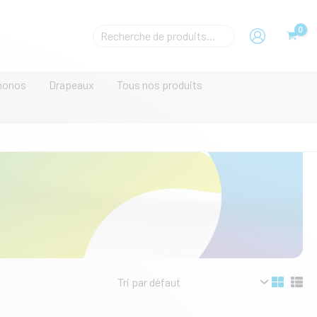
Rechecher
un
produit
monos
Drapeaux
Tous nos produits