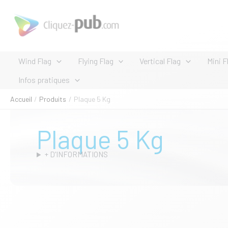
Aller
au
contenu
Wind Flag
Flying Flag
Vertical Flag
Mini F
Infos pratiques
Accueil
Produits
Plaque 5 Kg
Plaque 5 Kg
+ D'INFORMATIONS