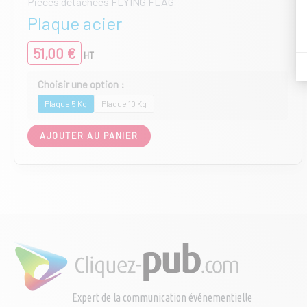
Pièces détachées FLYING FLAG
Plaque acier
51,00
€
HT
Plaque 5 Kg
Plaque 10 Kg
Ce
AJOUTER AU PANIER
produit
a
plusieurs
variations.
Les
options
peuvent
être
choisies
sur
la
page
Expert de la communication événementielle
du