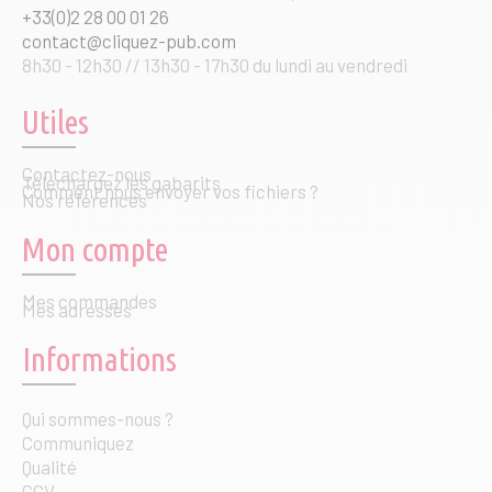
+33(0)2 28 00 01 26
contact@cliquez-pub.com
8h30 - 12h30 // 13h30 - 17h30 du lundi au vendredi
Utiles
Contactez-nous
Téléchargez les gabarits
Comment nous envoyer vos fichiers ?
Nos références
Mon compte
Mes commandes
Mes adresses
Informations
Qui sommes-nous ?
Communiquez
Qualité
CGV