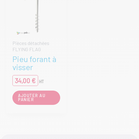
choisies
du
sur
produ
la
page
du
produit
Pièces détachées
FLYING FLAG
Pieu forant à
visser
34,00
€
HT
AJOUTER AU
PANIER