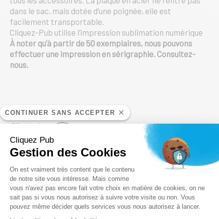
tous les accessoires. La plaque en acier ne rentre pas
dans le sac, mais dotée d’une poignée, elle est
facilement transportable.
Cliquez-Pub utilise l’impression sublimation numérique
À noter qu’à partir de 50 exemplaires, nous pouvons
effectuer une impression en sérigraphie. Consultez-
nous.
Produits similaires
CONTINUER SANS ACCEPTER
Cliquez Pub
Gestion des Cookies
Plateforme de Gestion du Consentem
On est vraiment très content que le contenu
de notre site vous intéresse. Mais comme
vous n'avez pas encore fait votre choix en matière de cookies, on ne
Axeptio consent
sait pas si vous nous autorisez à suivre votre visite ou non. Vous
pouvez même décider quels services vous nous autorisez à lancer.