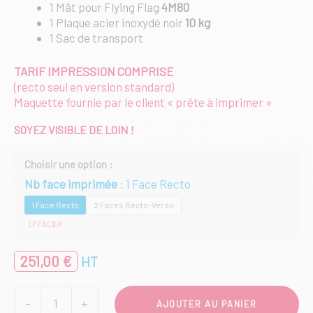
1 Mât pour Flying Flag
4M80
1 Plaque acier inoxydé noir
10 kg
1 Sac de transport
TARIF IMPRESSION COMPRISE
(recto seul en version standard)
Maquette fournie par le client « prête à imprimer »
SOYEZ VISIBLE DE LOIN !
Nb face imprimée
1 Face Recto
1 Face Recto
2 Faces Recto-Verso
EFFACER
251,00
€
HT
quantité
-
+
AJOUTER AU PANIER
de