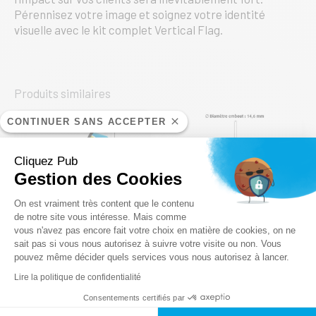
Pérennisez votre image et soignez votre identité
visuelle avec le kit complet Vertical Flag.
Produits similaires
CONTINUER SANS ACCEPTER
Cliquez Pub
Gestion des Cookies
Plateforme de Gestion du Consentem
On est vraiment très content que le contenu
de notre site vous intéresse. Mais comme
vous n'avez pas encore fait votre choix en matière de cookies, on ne
Axeptio consent
sait pas si vous nous autorisez à suivre votre visite ou non. Vous
pouvez même décider quels services vous nous autorisez à lancer.
Kits complets Wind
Pièces détachées
Flag
FLYING FLAG
Lire la politique de confidentialité
Kit complet
Pieu forant à
Consentements certifiés par