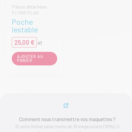
produit
Pièces détachées
FLYING FLAG
Poche
lestable
25,00
€
HT
AJOUTER AU
PANIER
Comment nous transmettre vos maquettes ?
Si votre fichier pèse moins de 10 méga octets (10Mo), il