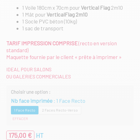
1 Voile 180cm x 70cm pour
Vertical Flag
2m10
1 Mât pour
VerticalFlag 2m10
1 Socle PVC béton (10kg)
1 sac de transport
TARIF IMPRESSION COMPRISE
(recto en version
standard)
Maquette fournie par le client « prête à imprimer »
IDEAL POUR SALONS
OU GALERIES COMMERCIALES
Nb face imprimée
1 Face Recto
1 Face Recto
2 Faces Recto-Verso
EFFACER
175,00
€
HT