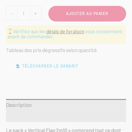
quantité
-
+
AJOUTER AU PANIER
de
Kit
complet
Vérifiez que les
délais de livraison
vous conviennent
Vertical
avant de commander.
Flag
ECO
Tableau des prix dégressifs selon quantité
-
2m10
TÉLÉCHARGER LE GABARIT
Description
Informations complémentaires
Le pack « Vertical Flag 2m10 » comprend tout ce dont