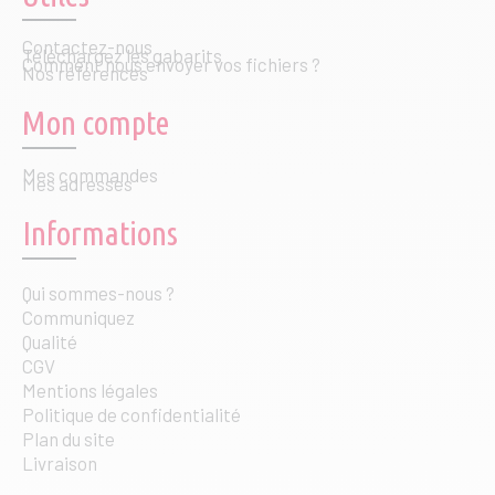
Contactez-nous
Téléchargez les gabarits
Comment nous envoyer vos fichiers ?
Nos références
Mon compte
Mes commandes
Mes adresses
Informations
Qui sommes-nous ?
Communiquez
Qualité
CGV
Mentions légales
Politique de confidentialité
Plan du site
Livraison