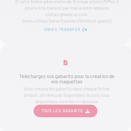
Si votre fichier pèse moins de 10 méga octets (10Mo), il
page
pourra être transmi par mail à notre adresse
du
contact@web-ia-com.
produit
Sinon utilisez SwissTransfer (illimité et gratuit)
SWISS TRANSFER
Téléchargez nos gabarits pour la création de
vos maquettes
Vous trouvez les gabarits dans chaque fichier
produit. s'il n'est pas disponibles ils sont tous
disponibles via le lien ci-dessous
TOUS LES GABARITS