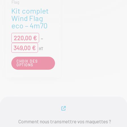
Flag
Kit complet
Wind Flag
eco – 4m70
220,00
€
–
Plage
349,00
€
HT
de
prix :
Ce
CHOIX DES
220,00 €
produit
OPTIONS
à
a
349,00 €
plusieurs
variations.
Les
options
peuvent
être
choisies
sur
Comment nous transmettre vos maquettes ?
la