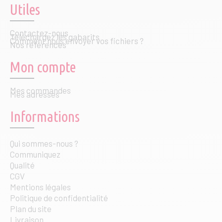
Utiles
Contactez-nous
Téléchargez les gabarits
Comment nous envoyer vos fichiers ?
Nos références
Mon compte
Mes commandes
Mes adresses
Informations
Qui sommes-nous ?
Communiquez
Qualité
CGV
Mentions légales
Politique de confidentialité
Plan du site
Livraison