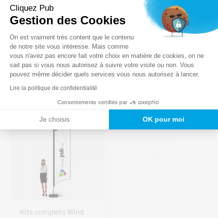
16,00
€
HT
Cliquez Pub
127,00
€
–
Gestion des Cookies
AJOUTER AU
Plage
187,00
€
Plateforme de Gestion du Consentem
PANIER
HT
On est vraiment très content que le contenu
de
de notre site vous intéresse. Mais comme
prix :
Ce
vous n'avez pas encore fait votre choix en matière de cookies, on ne
CHOIX DES
127,00 €
Axeptio consent
produ
OPTIONS
sait pas si vous nous autorisez à suivre votre visite ou non. Vous
à
a
pouvez même décider quels services vous nous autorisez à lancer.
187,00 €
plusi
Lire la politique de confidentialité
varia
Consentements certifiés par
Les
optio
Je choisis
OK pour moi
peuv
être
chois
sur
la
page
du
produ
Kits complets Wind