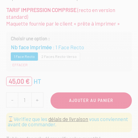
TARIF IMPRESSION COMPRISE
(recto en version
standard)
Maquette fournie par le client « prête à imprimer »
Nb face imprimée
1 Face Recto
1 Face Recto
2 Faces Recto-Verso
EFFACER
45,00
€
HT
quantité
-
+
AJOUTER AU PANIER
de
Mini
Wind
Vérifiez que les
délais de livraison
vous conviennent
Flag
avant de commander.
d'intérieur
1m50