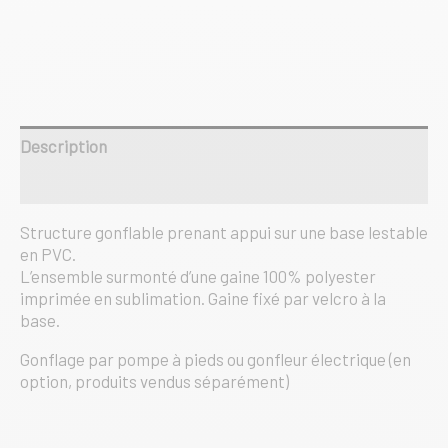
220cm
(usage
en
intérieur)
Description
Informations complémentaires
Structure gonflable prenant appui sur une base lestable
en PVC.
L’ensemble surmonté d’une gaine 100% polyester
imprimée en sublimation. Gaine fixé par velcro à la
base.
Gonflage par pompe à pieds ou gonfleur électrique (en
option, produits vendus séparément)