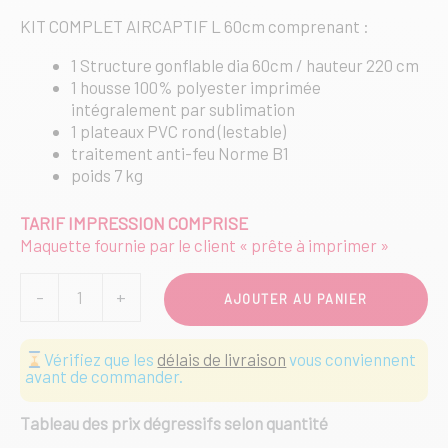
KIT COMPLET AIRCAPTIF L 60cm comprenant :
1 Structure gonflable dia 60cm / hauteur 220 cm
1 housse 100% polyester imprimée
intégralement par sublimation
1 plateaux PVC rond (lestable)
traitement anti-feu Norme B1
poids 7 kg
TARIF IMPRESSION COMPRISE
Maquette fournie par le client « prête à imprimer »
quantité
-
+
AJOUTER AU PANIER
de
Colonne
AIRCAPTIF
Vérifiez que les
délais de livraison
vous conviennent
60
avant de commander.
L
-
Tableau des prix dégressifs selon quantité
H