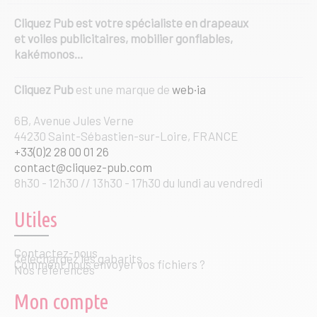
Cliquez Pub est votre spécialiste en drapeaux
et voiles publicitaires, mobilier gonflables,
kakémonos…
Cliquez Pub
est une marque de
web·ia
6B, Avenue Jules Verne
44230 Saint-Sébastien-sur-Loire, FRANCE
+33(0)2 28 00 01 26
contact@cliquez-pub.com
8h30 - 12h30 // 13h30 - 17h30 du lundi au vendredi
Utiles
Contactez-nous
Téléchargez les gabarits
Comment nous envoyer vos fichiers ?
Nos références
Mon compte