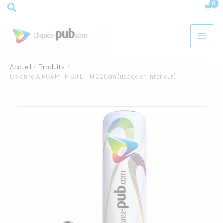
Aller
Rechercher
60
au
L
contenu
-
H
220cm
(usage
Accueil
Produits
en
Colonne AIRCAPTIF 60 L – H 220cm (usage en intérieur)
intérieur)