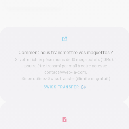
a
225,00 €
plusieurs
variations.
Les
options
peuvent
être
choisies
sur
Comment nous transmettre vos maquettes ?
la
Si votre fichier pèse moins de 10 méga octets (10Mo), il
page
pourra être transmi par mail à notre adresse
du
contact@web-ia-com.
produit
Sinon utilisez SwissTransfer (illimité et gratuit)
SWISS TRANSFER