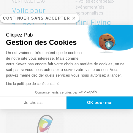
VERTICAL FLAG
– Voiles et drapeaux
événementiels
Voile pour
personnalisés
Vertical Flag
CONTINUER SANS ACCEPTER
Mini Flying
3m00 (voile
Flag
seule)
Cliquez Pub
d’intérieur
Gestion des Cookies
1m40
74,00
€
–
Plateforme de Gestion du Consentem
On est vraiment très content que le contenu
Plage
154,00
€
45,00
€
HT
–
de notre site vous intéresse. Mais comme
de
vous n'avez pas encore fait votre choix en matière de cookies, on ne
prix :
Plage
Axeptio consent
Ce
65,00
€
HT
sait pas si vous nous autorisez à suivre votre visite ou non. Vous
CHOIX DES
74,00 €
de
produit
OPTIONS
pouvez même décider quels services vous nous autorisez à lancer.
à
prix :
Ce
a
CHOIX DES
154,00 €
45,00 €
Lire la politique de confidentialité
produ
plusieurs
OPTIONS
à
a
variations.
Consentements certifiés par
65,00 €
plusi
Les
Je choisis
OK pour moi
varia
options
Les
peuvent
optio
être
peuv
choisies
être
sur