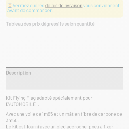
Flying
Vérifiez que les
délais de livraison
vous conviennent
Flag
avant de commander.
garage
auto
Tableau des prix dégressifs selon quantité
185/350
Description
Informations complémentaires
Kit Flying Flag adapté spécialement pour
l’AUTOMOBILE :
Avec une voile de 1m85 et un mât en fibre de carbone de
3m50.
Le kit est fourni avec un pied accroche-pneu à fixer