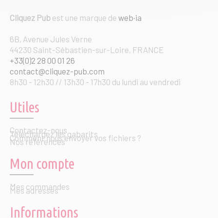
Cliquez Pub
est une marque de
web·ia
6B, Avenue Jules Verne
44230 Saint-Sébastien-sur-Loire, FRANCE
+33(0)2 28 00 01 26
contact@cliquez-pub.com
8h30 - 12h30 // 13h30 - 17h30 du lundi au vendredi
Utiles
Contactez-nous
Téléchargez les gabarits
Comment nous envoyer vos fichiers ?
Nos références
Mon compte
Mes commandes
Mes adresses
Informations