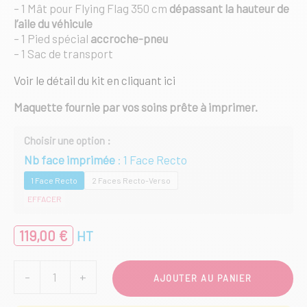
– 1 Mât pour Flying Flag 350 cm
dépassant la hauteur de
l’aile du véhicule
– 1 Pied spécial
accroche-pneu
– 1 Sac de transport
Voir le détail du kit en cliquant ici
Maquette fournie par vos soins prête à imprimer.
Nb face imprimée
1 Face Recto
1 Face Recto
2 Faces Recto-Verso
EFFACER
119,00
€
HT
quantité
-
+
AJOUTER AU PANIER
de
Kit