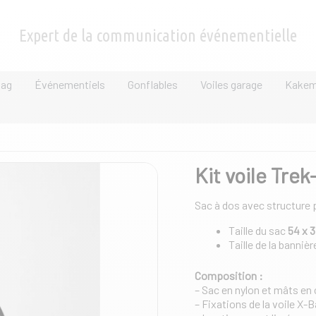
Expert de la communication événementielle
lag
Événementiels
Gonflables
Voiles garage
Kake
Kit voile Trek
Sac à dos avec structure
Taille du sac
54 x 3
Taille de la bannièr
Composition :
– Sac en nylon et mâts e
– Fixations de la voile X-