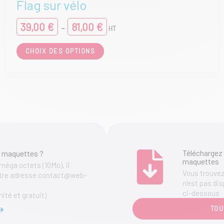
Flag sur vélo
Plage
39,00
€
81,00
€
–
HT
de
prix :
Ce
CHOIX DES OPTIONS
39,00 €
produit
à
a
81,00 €
plusieurs
variations.
Les
options
peuvent
être
choisies
sur
Téléchargez 
 maquettes ?
la
maquettes
page
 méga octets (10Mo), il
Vous trouvez 
du
notre adresse contact@web-
n'est pas dis
produit
ci-dessous
mité et gratuit)
TOU