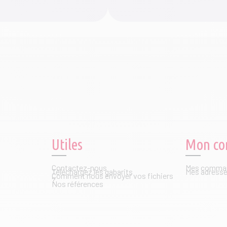
Utiles
Mon co
Contactez-nous
Mes comma
Téléchargez les gabarits
Mes adress
Comment nous envoyer vos fichiers
?
Nos références