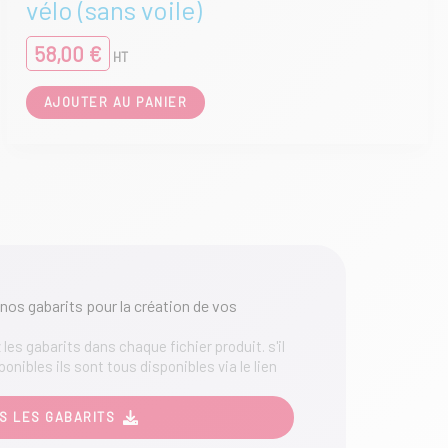
vélo (sans voile)
58,00
€
HT
AJOUTER AU PANIER
nos gabarits pour la création de vos
les gabarits dans chaque fichier produit. s'il
ponibles ils sont tous disponibles via le lien
S LES GABARITS