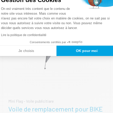
Plateforme de Gestion du Consentemen
On est vraiment très content que le contenu de
notre site vous intéresse. Mais comme vous
n'avez pas encore fait votre choix en matière de cookies, on ne sait pas si
Axeptio consent
vous nous autorisez à suivre votre visite ou non. Vous pouvez même
décider quels services vous nous autorisez à lancer.
Lire la politique de confidentialité
Consentements certifiés par
Je choisis
OK pour moi
Mini Flag - Voile publicitiare
Voile de remplacement pour BIKE