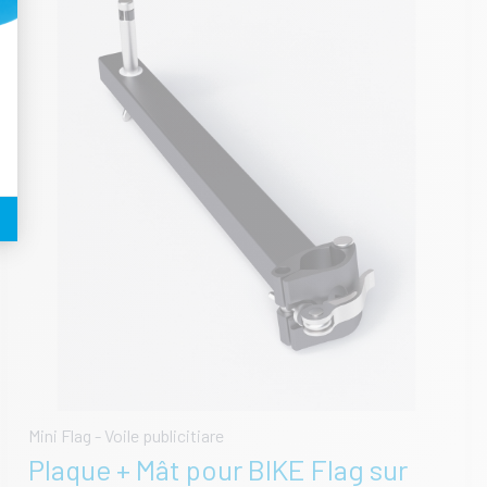
t : Personnalisez vos Options
Mini Flag - Voile publicitiare
Plaque + Mât pour BIKE Flag sur