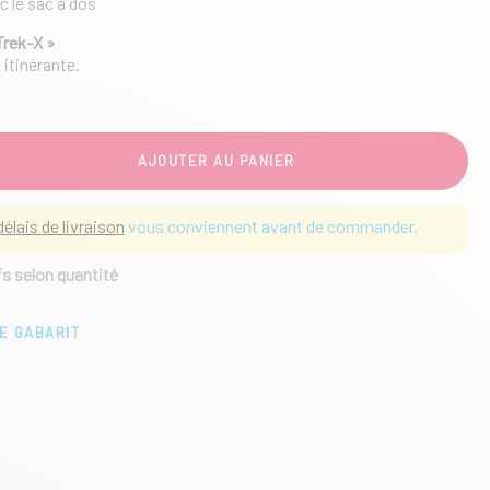
c le sac à dos
Trek-X »
 itinérante.
e
AJOUTER AU PANIER
délais de livraison
vous conviennent avant de commander.
fs selon quantité
E GABARIT