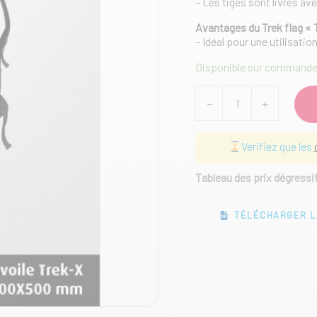
– Les tiges sont livrés ave
Avantages du Trek flag « 
– Idéal pour une utilisation
Disponible sur command
quantité
-
+
de
Kit
voile
Vérifiez que les
Trek-
X
sur
Tableau des prix dégressi
sac
à
TÉLÉCHARGER L
dos