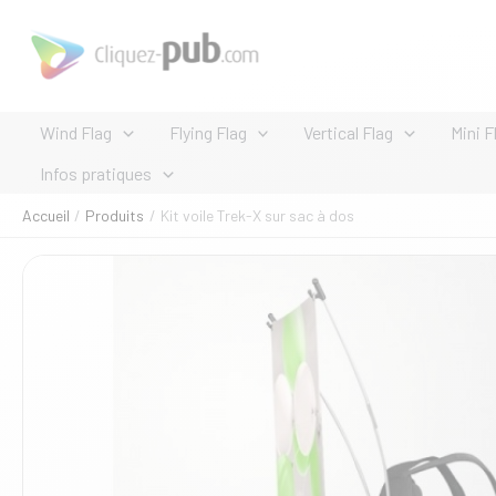
Aller
au
contenu
Wind Flag
Flying Flag
Vertical Flag
Mini F
Infos pratiques
Accueil
Produits
Kit voile Trek-X sur sac à dos