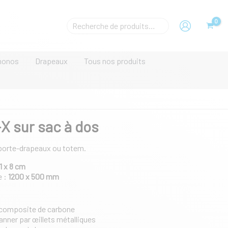
Trek-
X
Rechecher
sur
un
sac
produit
à
dos
monos
Drapeaux
Tous nos produits
-X sur sac à dos
 porte-drapeaux ou totem.
1 x 8 cm
e :
1200 x 500 mm
n composite de carbone
Banner par œillets métalliques