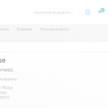
Housse
Rechecher
un
produit
monos
Drapeaux
Tous nos produits
se
IMPRIMÉE
mm (approx) :
x 750 (p)
0 (p)
200 (l)