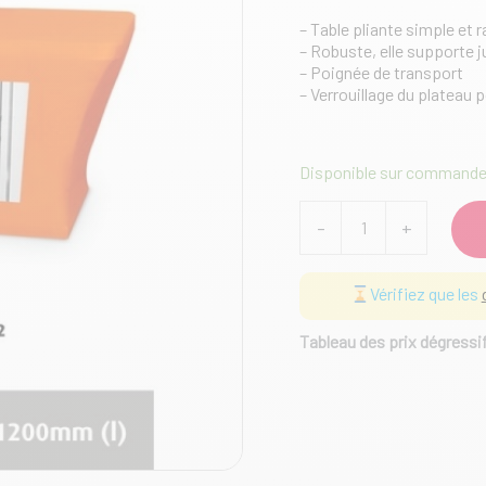
– Table pliante simple et 
– Robuste, elle supporte j
– Poignée de transport
– Verrouillage du plateau 
Disponible sur command
quantité
-
+
de
Table
+
Vérifiez que les
Housse
Tableau des prix dégressi