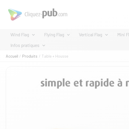
Aller
au
contenu
Wind Flag
Flying Flag
Vertical Flag
Mini F
Infos pratiques
Accueil
Produits
Table + Housse