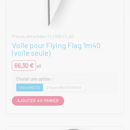
Pièces détachées FLYING FLAG
Voile pour Flying Flag 1m40
(voile seule)
66,30
€
HT
1 Face RECTO
2 Faces RECTO VERSO
Ce
AJOUTER AU PANIER
produit
a
plusieurs
variations.
Les