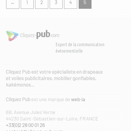
options
←
1
2
3
4
5
peuvent
être
choisies
sur
la
page
Expert de la communication
du
événementielle
produit
Cliquez Pub est votre spécialiste en drapeaux
et voiles publicitaires, mobilier gonflables,
kakémonos…
Cliquez Pub
est une marque de
web·ia
6B, Avenue Jules Verne
44230 Saint-Sébastien-sur-Loire, FRANCE
+33(0)2 28 00 01 26