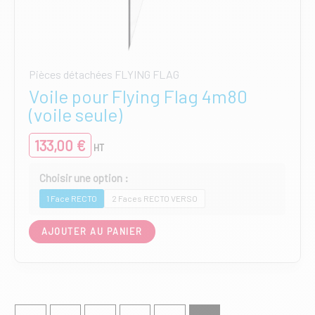
Pièces détachées FLYING FLAG
Voile pour Flying Flag 4m80
(voile seule)
133,00
€
HT
1 Face RECTO
2 Faces RECTO VERSO
Ce
AJOUTER AU PANIER
produit
a
plusieurs
variations.
Les