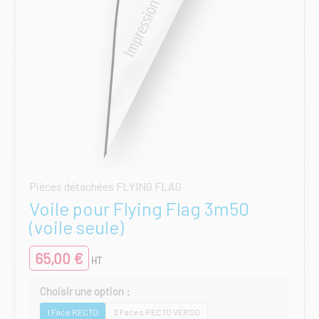
du
produit
Pièces détachées FLYING FLAG
Voile pour Flying Flag 3m50
(voile seule)
65,00
€
HT
1 Face RECTO
2 Faces RECTO VERSO