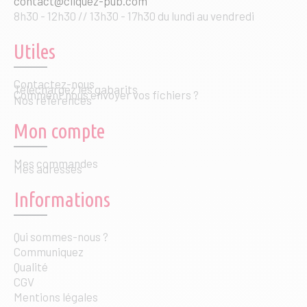
contact@cliquez-pub.com
8h30 - 12h30 // 13h30 - 17h30 du lundi au vendredi
Utiles
Contactez-nous
Téléchargez les gabarits
Comment nous envoyer vos fichiers ?
Nos références
Mon compte
Mes commandes
Mes adresses
Informations
Qui sommes-nous ?
Communiquez
Qualité
CGV
Mentions légales