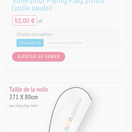
(voile seule)
52,00
€
HT
1 Face RECTO
2 Faces RECTO VERSO
Ce
AJOUTER AU PANIER
produit
a
plusieurs
variations.
Les
options
peuvent
être
choisies
sur
la
page