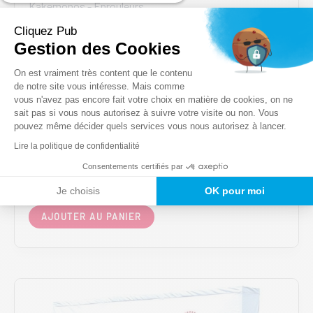
Kakemonos - Enrouleurs
PEGASUS – PHOTOCALL recto
Cliquez Pub
ou recto-verso
Gestion des Cookies
Plateforme de Gestion du Consentem
334,00
€
On est vraiment très content que le contenu
HT
de notre site vous intéresse. Mais comme
vous n'avez pas encore fait votre choix en matière de cookies, on ne
Axeptio consent
sait pas si vous nous autorisez à suivre votre visite ou non. Vous
pouvez même décider quels services vous nous autorisez à lancer.
2200 x 2200 mm - 1 face recto
Lire la politique de confidentialité
2400 x 2200 mm - 1 face recto
2200 x 2200 mm - 2 faces recto/verso
Consentements certifiés par
2400 x 2200 mm - 2 faces recto/verso
Je choisis
OK pour moi
Ce
AJOUTER AU PANIER
produit
a
plusieurs
variations.
Les
options