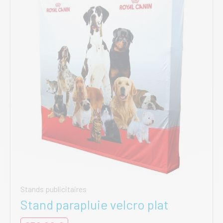
peuvent
être
choisies
sur
la
page
du
produit
Stands publicitaires
Stand parapluie velcro plat