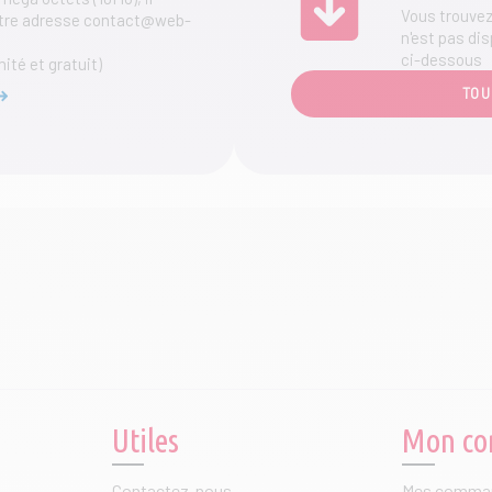
produit
Vous trouvez 
notre adresse contact@web-
n'est pas dis
ci-dessous
mité et gratuit)
TOU
Utiles
Mon co
Contactez-nous
Mes comma