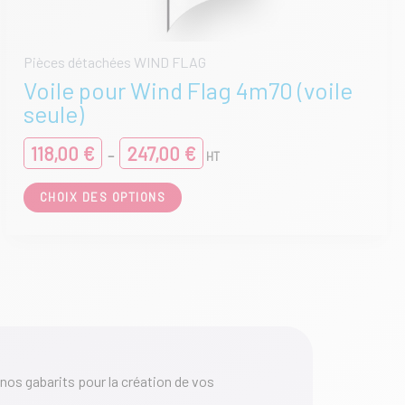
Pièces détachées WIND FLAG
Voile pour Wind Flag 4m70 (voile
seule)
Plage
118,00
€
247,00
€
–
HT
de
prix :
Ce
CHOIX DES OPTIONS
118,00 €
produit
à
a
247,00 €
plusieurs
variations.
Les
options
peuvent
être
choisies
sur
nos gabarits pour la création de vos
la
page