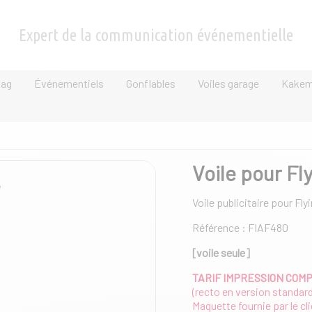
Expert de la communication événementielle
lag
Événementiels
Gonflables
Voiles garage
Kake
Voile pour Fl
Voile publicitaire pour Fl
Référence : FIAF480
[voile seule]
TARIF IMPRESSION COM
(recto en version standard
Maquette fournie par le cl