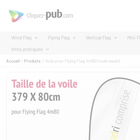
Aller
au
contenu
Wind Flag
Flying Flag
Vertical Flag
Mini F
Infos pratiques
Accueil
Produits
Voile pour Flying Flag 4m80 (voile seule)