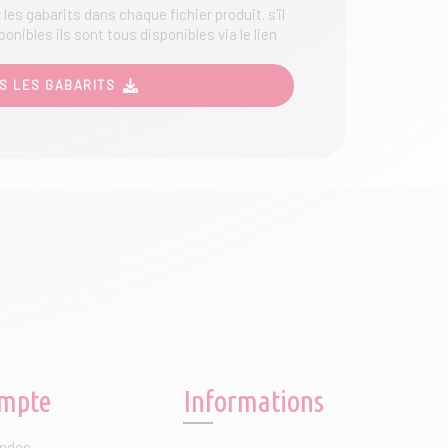
les gabarits dans chaque fichier produit. s'il
du
ponibles ils sont tous disponibles via le lien
produit
S LES GABARITS
mpte
Informations
ndes