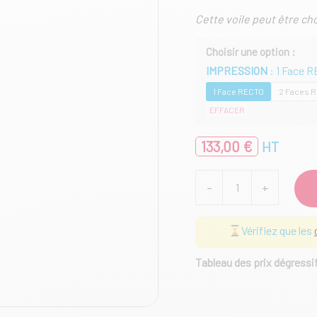
Cette voile peut être ch
IMPRESSION
1 Face 
1 Face RECTO
2 Faces 
EFFACER
133,00
€
HT
quantité
-
+
de
Voile
pour
Vérifiez que les
Flying
Flag
4m80
Tableau des prix dégressi
(voile
seule)