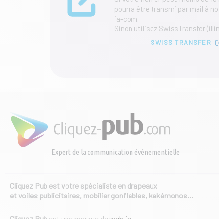
produit
pourra être transmi par mail à 
ia-com.
Sinon utilisez SwissTransfer (illi
SWISS TRANSFER
Expert de la communication événementielle
Cliquez Pub est votre spécialiste en drapeaux
et voiles publicitaires, mobilier gonflables, kakémonos…
Cliquez Pub
est une marque de
web·ia