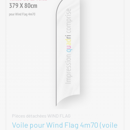
options
peuvent
être
choisies
sur
la
page
du
produit
Pièces détachées WIND FLAG
Voile pour Wind Flag 4m70 (voile