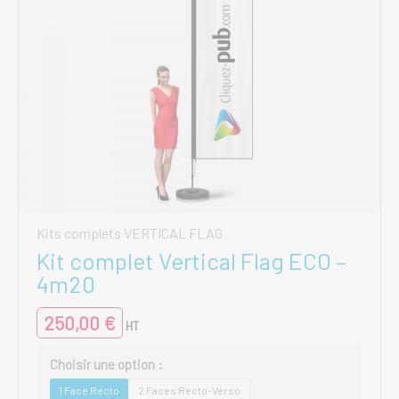
du
produit
Kits complets VERTICAL FLAG
Kit complet Vertical Flag ECO –
4m20
250,00
€
HT
1 Face Recto
2 Faces Recto-Verso