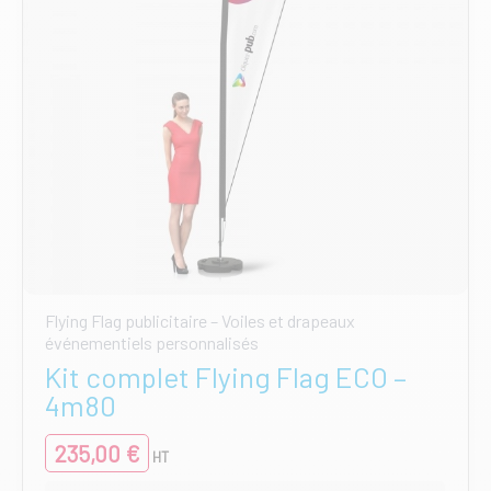
la
page
du
produit
Flying Flag publicitaire – Voiles et drapeaux
événementiels personnalisés
Kit complet Flying Flag ECO –
4m80
235,00
€
HT