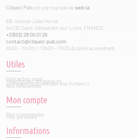
Cliquez Pub
est une marque de
web·ia
6B, Avenue Jules Verne
44230 Saint-Sébastien-sur-Loire, FRANCE
+33(0)2 28 00 01 26
contact@cliquez-pub.com
8h30 - 12h30 // 13h30 - 17h30 du lundi au vendredi
Utiles
Contactez-nous
Téléchargez les gabarits
Comment nous envoyer vos fichiers ?
Nos références
Mon compte
Mes commandes
Mes adresses
Informations