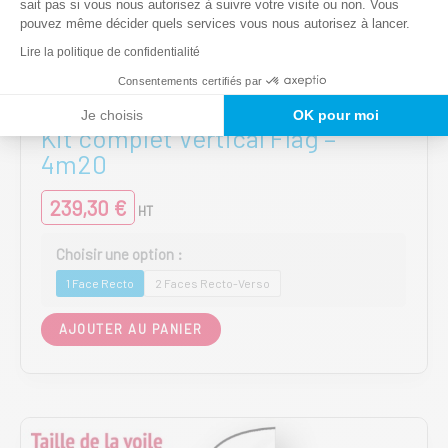
sait pas si vous nous autorisez à suivre votre visite ou non. Vous
pouvez même décider quels services vous nous autorisez à lancer.
Lire la politique de confidentialité
Consentements certifiés par
Kits complets VERTICAL FLAG
Je choisis
OK pour moi
Kit complet Vertical Flag –
4m20
239,30
€
HT
1 Face Recto
2 Faces Recto-Verso
Ce
AJOUTER AU PANIER
produit
a
plusieurs
variations.
Les