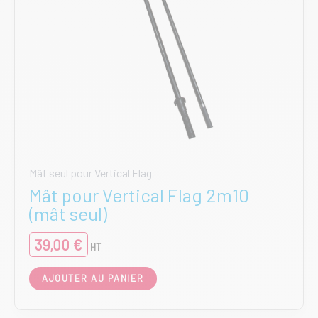
produit
Mât seul pour Vertical Flag
Mât pour Vertical Flag 2m10
(mât seul)
39,00
€
HT
AJOUTER AU PANIER