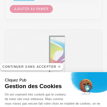
Ce
AJOUTER AU PANIER
produit
a
plusieurs
variations.
Les
options
peuvent
être
choisies
sur
la
CONTINUER SANS ACCEPTER
page
du
produit
Cliquez Pub
Gestion des Cookies
Plateforme de Gestion du Consentem
On est vraiment très content que le contenu
de notre site vous intéresse. Mais comme
vous n'avez pas encore fait votre choix en matière de cookies, on ne
Axeptio consent