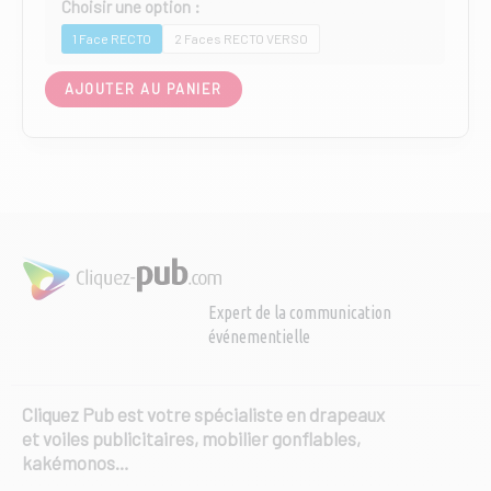
1 Face RECTO
2 Faces RECTO VERSO
Ce
AJOUTER AU PANIER
produit
a
plusieurs
variations.
Les
options
peuvent
être
choisies
Expert de la communication
sur
événementielle
la
page
du
produit
Cliquez Pub est votre spécialiste en drapeaux
et voiles publicitaires, mobilier gonflables,
kakémonos…