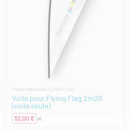
la
page
du
produit
Pièces détachées FLYING FLAG
Voile pour Flying Flag 2m20
(voile seule)
52,00
€
HT