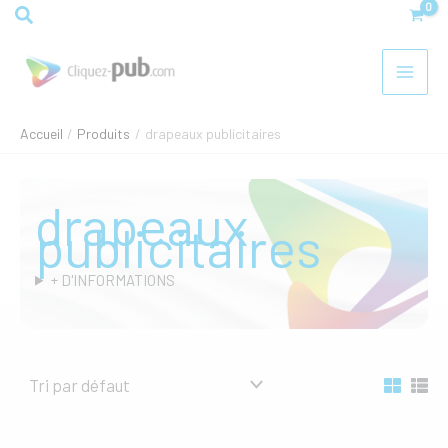
Aller
Rechercher
au
contenu
Accueil
Produits
drapeaux publicitaires
drapeaux
publicitaires
+ D'INFORMATIONS