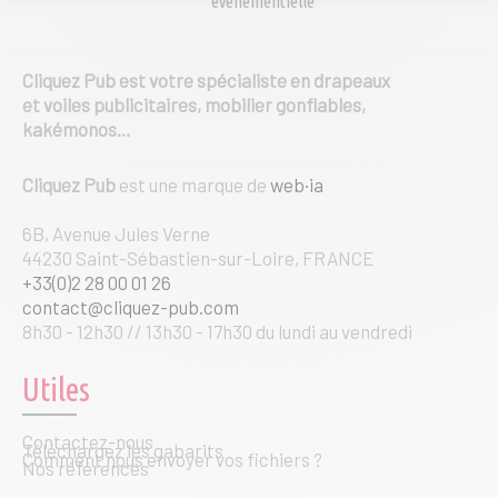
événementielle
la
page
du
produit
Cliquez Pub est votre spécialiste en drapeaux
et voiles publicitaires, mobilier gonflables,
kakémonos…
Cliquez Pub
est une marque de
web·ia
6B, Avenue Jules Verne
44230 Saint-Sébastien-sur-Loire, FRANCE
+33(0)2 28 00 01 26
contact@cliquez-pub.com
8h30 - 12h30 // 13h30 - 17h30 du lundi au vendredi
Utiles
Contactez-nous
Téléchargez les gabarits
Comment nous envoyer vos fichiers ?
Nos références