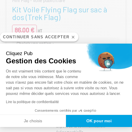
Mini Flag - Voile publicitiare
Kit Voile Flying Flag sur sac à
dos (Trek Flag)
86,00
€
HT
CONTINUER SANS ACCEPTER
1 Face Recto
2 Faces Recto-Verso
Cliquez Pub
Gestion des Cookies
Ce
AJOUTER AU PANIER
produit
Plateforme de Gestion du Consentem
On est vraiment très content que le contenu
a
de notre site vous intéresse. Mais comme
plusieurs
vous n'avez pas encore fait votre choix en matière de cookies, on ne
Axeptio consent
variations.
sait pas si vous nous autorisez à suivre votre visite ou non. Vous
pouvez même décider quels services vous nous autorisez à lancer.
Les
options
Lire la politique de confidentialité
peuvent
Consentements certifiés par
être
choisies
Je choisis
OK pour moi
Expert de la communication
sur