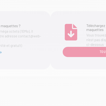
choisies
sur
la
page
du
Téléchargez 
 maquettes ?
produit
maquettes
 méga octets (10Mo), il
Vous trouvez 
notre adresse contact@web-
n'est pas dis
ci-dessous
mité et gratuit)
TOU