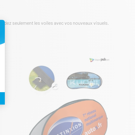
mandez seulement les voiles avec vos nouveaux visuels.
t : Personnalisez vos Options