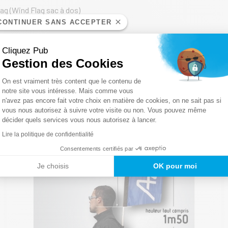
ag (Wind Flag sac à dos)
CONTINUER SANS ACCEPTER
ec vos clients, puis pour chaque nouvelle opération marketing, com
Cliquez Pub
Gestion des Cookies
Plateforme de Gestion du Consentemen
On est vraiment très content que le contenu de
notre site vous intéresse. Mais comme vous
n'avez pas encore fait votre choix en matière de cookies, on ne sait pas si
Axeptio consent
vous nous autorisez à suivre votre visite ou non. Vous pouvez même
décider quels services vous nous autorisez à lancer.
Lire la politique de confidentialité
Consentements certifiés par
Je choisis
OK pour moi