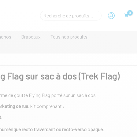
prix :
86,00 €
à
Rechecher
113,00 €
un
produit
monos
Drapeaux
Tous nos produits
ng Flag sur sac à dos (Trek Flag)
rme de goutte Flying Flag porté sur un sac à dos
rketing de rue
, kit comprenant :
t
.
 numérique recto traversant ou recto-verso opaque
.