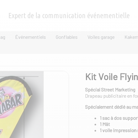
Expert de la communication événementielle
lag
Événementiels
Gonflables
Voiles garage
Kake
Kit Voile Flyi
Spécial Street Marketing
Drapeau publicitaire en fo
Spécialement dédié au ma
1 sac à dos suppor
1 Mât
1 voile impression