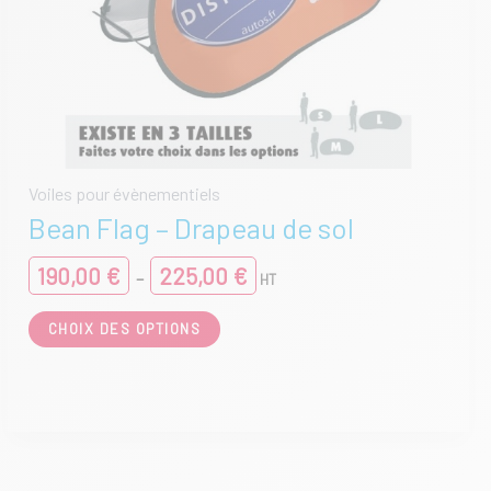
Voiles pour évènementiels
Bean Flag – Drapeau de sol
Plage
190,00
€
225,00
€
–
HT
de
prix :
Ce
CHOIX DES OPTIONS
190,00 €
produit
à
a
225,00 €
plusieurs
variations.
Les
options
peuvent
être