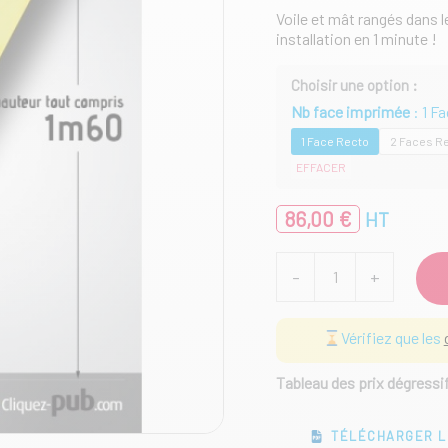
Voile et mât rangés dans l
installation en 1 minute !
Nb face imprimée
1 F
1 Face Recto
2 Faces R
EFFACER
86,00
€
HT
quantité
-
+
de
Kit
Voile
Vérifiez que les
Flying
Flag
sur
Tableau des prix dégressi
sac
à
TÉLÉCHARGER L
dos