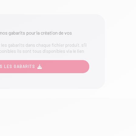
choisies
sur
la
page
du
nos gabarits pour la création de vos
produit
les gabarits dans chaque fichier produit. s'il
ponibles ils sont tous disponibles via le lien
S LES GABARITS