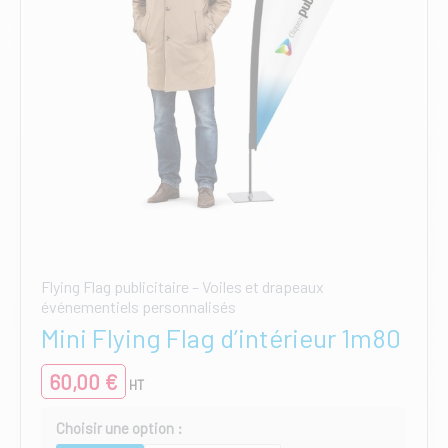
page
du
produit
Flying Flag publicitaire – Voiles et drapeaux
événementiels personnalisés
Mini Flying Flag d’intérieur 1m80
60,00
€
HT