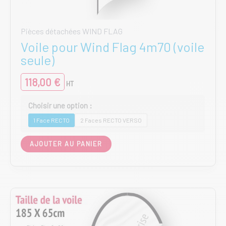
Pièces détachées WIND FLAG
Voile pour Wind Flag 4m70 (voile
seule)
118,00
€
HT
1 Face RECTO
2 Faces RECTO VERSO
Ce
AJOUTER AU PANIER
produit
a
plusieurs
variations.
Les
options
peuvent