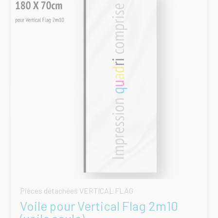
peuvent
être
choisies
sur
la
page
du
produit
Pièces détachées VERTICAL FLAG
Voile pour Vertical Flag 2m10