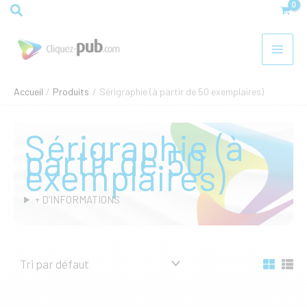
Aller
Rechercher
au
contenu
Accueil
Produits
Sérigraphie (à partir de 50 exemplaires)
Sérigraphie (à
partir de 50
exemplaires)
+ D'INFORMATIONS