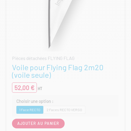
Pièces détachées FLYING FLAG
Voile pour Flying Flag 2m20
(voile seule)
52,00
€
HT
1 Face RECTO
2 Faces RECTO VERSO
Ce
AJOUTER AU PANIER
produit