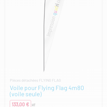
choisies
sur
la
page
du
produit
Pièces détachées FLYING FLAG
Voile pour Flying Flag 4m80
(voile seule)
133,00
€
HT