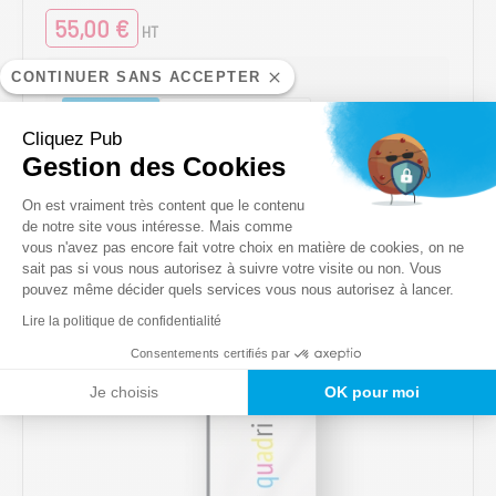
55,00
€
HT
CONTINUER SANS ACCEPTER
1 Face Recto
2 Faces Recto-Verso
Cliquez Pub
Ce
Gestion des Cookies
AJOUTER AU PANIER
produit
Plateforme de Gestion du Consentem
a
On est vraiment très content que le contenu
plusieurs
de notre site vous intéresse. Mais comme
variations.
vous n'avez pas encore fait votre choix en matière de cookies, on ne
Axeptio consent
sait pas si vous nous autorisez à suivre votre visite ou non. Vous
Les
pouvez même décider quels services vous nous autorisez à lancer.
options
peuvent
Lire la politique de confidentialité
être
Consentements certifiés par
choisies
sur
Je choisis
OK pour moi
la
page
du
produit