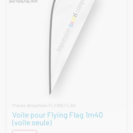
être
choisies
sur
la
page
du
produit
Pièces détachées FLYING FLAG
Voile pour Flying Flag 1m40
(voile seule)