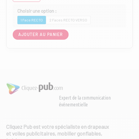
1 Face RECTO
2 Faces RECTO VERSO
Ce
AJOUTER AU PANIER
produit
a
plusieurs
variations.
Les
options
peuvent
être
choisies
Expert de la communication
sur
événementielle
la
page
du
produit
Cliquez Pub est votre spécialiste en drapeaux
et voiles publicitaires, mobilier gonflables,