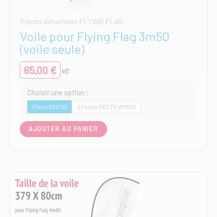
Pièces détachées FLYING FLAG
Voile pour Flying Flag 3m50
(voile seule)
65,00
€
HT
1 Face RECTO
2 Faces RECTO VERSO
Ce
AJOUTER AU PANIER
produit
a
plusieurs
variations.
Les
options
peuvent
être