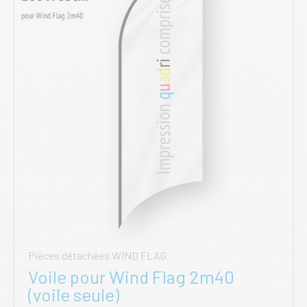
être
choisies
sur
la
page
du
produit
Pièces détachées WIND FLAG
Voile pour Wind Flag 2m40
(voile seule)