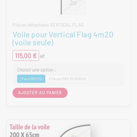
Pièces détachées VERTICAL FLAG
Voile pour Vertical Flag 4m20
(voile seule)
115,00
€
HT
1 Face RECTO
2 Faces RECTO VERSO
Ce
AJOUTER AU PANIER
produit
a
plusieurs
variations.
Les
options
peuvent