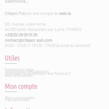
kakémonos…
Cliquez Pub
est une marque de
web·ia
6B, Avenue Jules Verne
44230 Saint-Sébastien-sur-Loire, FRANCE
+33(0)2 28 00 01 26
contact@cliquez-pub.com
8h30 - 12h30 // 13h30 - 17h30 du lundi au vendredi
Utiles
Contactez-nous
Téléchargez les gabarits
Comment nous envoyer vos fichiers ?
Nos références
Mon compte
Mes commandes
Mes adresses