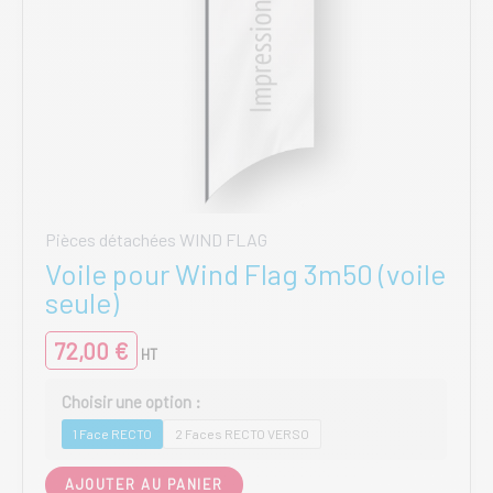
Pièces détachées WIND FLAG
Voile pour Wind Flag 3m50 (voile
seule)
72,00
€
HT
1 Face RECTO
2 Faces RECTO VERSO
Ce
AJOUTER AU PANIER