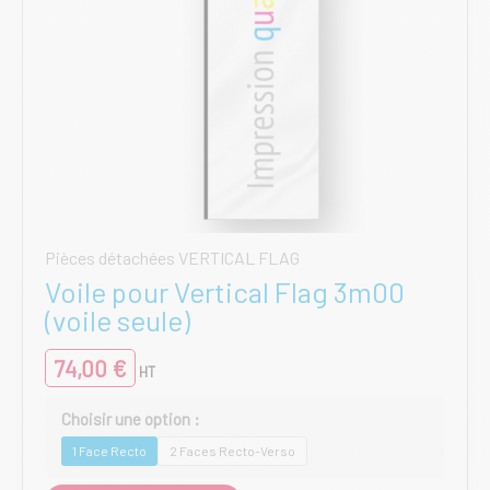
produit
Pièces détachées VERTICAL FLAG
Voile pour Vertical Flag 3m00
(voile seule)
74,00
€
HT
1 Face Recto
2 Faces Recto-Verso
Ce