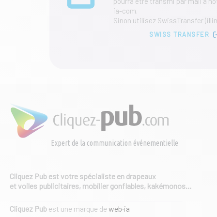
pourra être transmi par mail à 
produit
ia-com.
Sinon utilisez SwissTransfer (illi
SWISS TRANSFER
Expert de la communication événementielle
Cliquez Pub est votre spécialiste en drapeaux
et voiles publicitaires, mobilier gonflables, kakémonos…
Cliquez Pub
est une marque de
web·ia