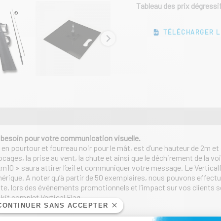
-
Tableau des prix dégressi
2m10
TÉLÉCHARGER L
 besoin pour votre communication visuelle.
 en pourtour et fourreau noir pour le mât, est d’une hauteur de 2m et 
cages, la prise au vent, la chute et ainsi que le déchirement de la voi
ag 2m10 » saura attirer l’œil et communiquer votre message. Le Vertical
mérique. A noter qu’à partir de 50 exemplaires, nous pouvons effect
nte, lors des événements promotionnels et l’impact sur vos clients s
kit complet Vertical Flag.
CONTINUER SANS ACCEPTER