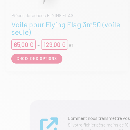
Pièces détachées FLYING FLAG
Voile pour Flying Flag 3m50 (voile
seule)
Plage
65,00
€
129,00
€
–
HT
de
prix :
Ce
CHOIX DES OPTIONS
65,00 €
produit
à
a
129,00 €
plusieurs
variations.
Les
options
peuvent
être
choisies
sur
Comment nous transmettre vos
la
page
Si votre fichier pèse moins de 10
du