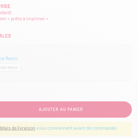
PRISE
ndard)
ient « prête à imprimer »
IALES
ace Recto
ecto-Verso
AJOUTER AU PANIER
délais de livraison
vous conviennent avant de commander.