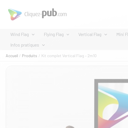
Aller
au
contenu
Wind Flag
Flying Flag
Vertical Flag
Mini F
Infos pratiques
Accueil
Produits
Kit complet Vertical Flag – 2m10