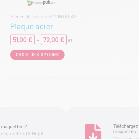
Pièces détachées FLYING FLAG
Plaque acier
Plage
51,00
€
72,00
€
–
HT
de
prix :
Ce
CHOIX DES OPTIONS
51,00 €
produit
à
a
72,00 €
plusieurs
variations.
Les
options
peuvent
être
choisies
sur
la
page
Téléchargez 
 maquettes ?
du
maquettes
 méga octets (10Mo), il
produit
Vous trouvez 