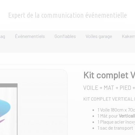
Expert de la communication événementielle
lag
Événementiels
Gonflables
Voiles garage
Kake
Kit complet V
VOILE + MAT + PIED 
KIT COMPLET VERTICAL 
1 Voile 180cm x 7
1 Mât pour
Vertica
1 Plaque acier inox
1 sac de transport