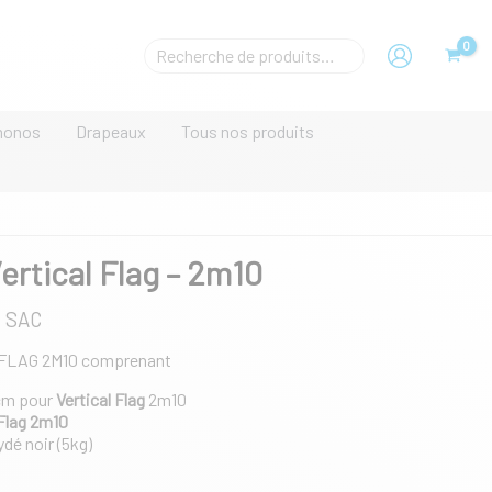
prix :
142,00 €
à
Rechecher
199,00 €
un
produit
monos
Drapeaux
Tous nos produits
ertical Flag – 2m10
+ SAC
FLAG 2M10 comprenant
0cm pour
Vertical Flag
2m10
lFlag 2m10
ydé noir (5kg)