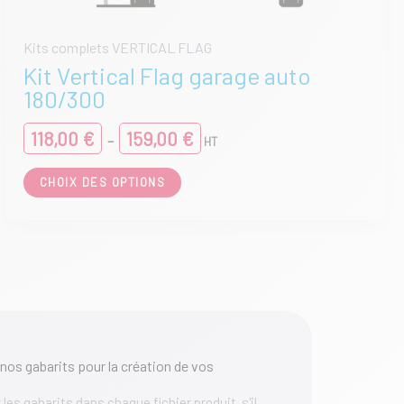
Kits complets VERTICAL FLAG
Kit Vertical Flag garage auto
180/300
Plage
118,00
€
159,00
€
–
HT
de
prix :
Ce
CHOIX DES OPTIONS
118,00 €
produit
à
a
159,00 €
plusieurs
variations.
Les
options
peuvent
être
choisies
sur
nos gabarits pour la création de vos
la
page
les gabarits dans chaque fichier produit. s'il
du