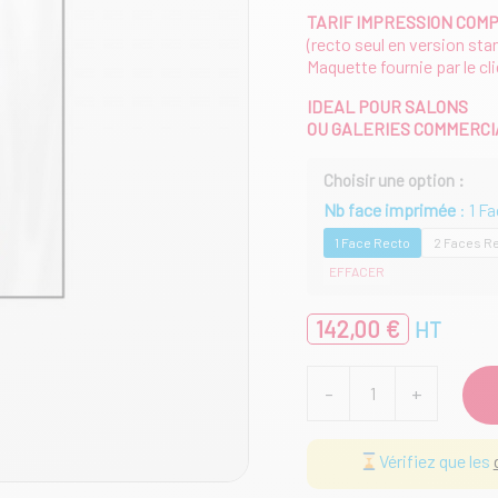
TARIF IMPRESSION COM
(recto seul en version sta
Maquette fournie par le cl
IDEAL POUR SALONS
OU GALERIES COMMERC
Nb face imprimée
1 F
1 Face Recto
2 Faces R
EFFACER
142,00
€
HT
quantité
-
+
de
Kit
complet
Vérifiez que les
Vertical
Flag