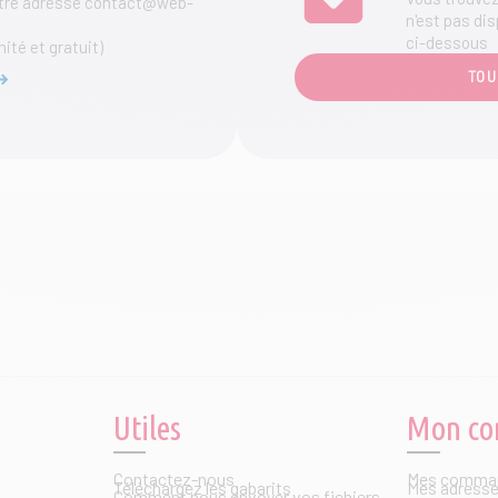
notre adresse contact@web-
n'est pas dis
ci-dessous
mité et gratuit)
TOU
Utiles
Mon co
Contactez-nous
Mes comma
Téléchargez les gabarits
Mes adress
Comment nous envoyer vos fichiers