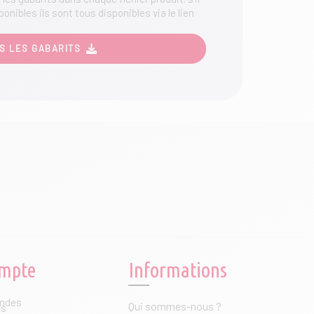
ponibles ils sont tous disponibles via le lien
produit
S LES GABARITS
mpte
Informations
ndes
Qui sommes-nous ?
es