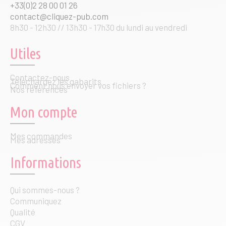
+33(0)2 28 00 01 26
contact@cliquez-pub.com
8h30 - 12h30 // 13h30 - 17h30 du lundi au vendredi
Utiles
Contactez-nous
Téléchargez les gabarits
Comment nous envoyer vos fichiers ?
Nos références
Mon compte
Mes commandes
Mes adresses
Informations
Qui sommes-nous ?
Communiquez
Qualité
CGV