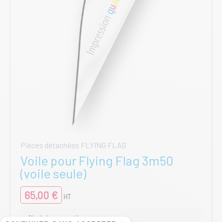
la
page
du
produit
Pièces détachées FLYING FLAG
Voile pour Flying Flag 3m50
(voile seule)
65,00
€
HT