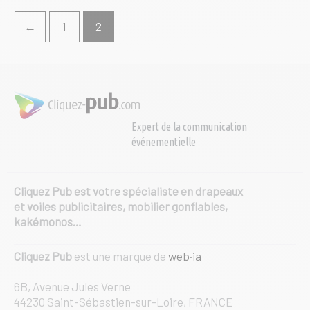
Les
options
←
1
2
peuvent
être
choisies
sur
la
page
Expert de la communication
du
événementielle
produit
Cliquez Pub est votre spécialiste en drapeaux
et voiles publicitaires, mobilier gonflables,
kakémonos…
Cliquez Pub
est une marque de
web·ia
6B, Avenue Jules Verne
44230 Saint-Sébastien-sur-Loire, FRANCE