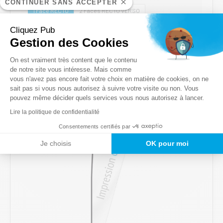
CONTINUER SANS ACCEPTER
1 Face RECTO
2 Faces RECTO VERSO
Ce
Cliquez Pub
AJOUTER AU PANIER
produit
Gestion des Cookies
a
Plateforme de Gestion du Consentem
plusieurs
On est vraiment très content que le contenu
de notre site vous intéresse. Mais comme
variations.
vous n'avez pas encore fait votre choix en matière de cookies, on ne
Les
Axeptio consent
sait pas si vous nous autorisez à suivre votre visite ou non. Vous
options
pouvez même décider quels services vous nous autorisez à lancer.
peuvent
Lire la politique de confidentialité
être
choisies
Consentements certifiés par
sur
Je choisis
OK pour moi
la
page
du
produit