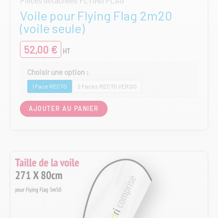
Pièces détachées FLYING FLAG
Voile pour Flying Flag 2m20
(voile seule)
52,00
€
HT
1 Face RECTO
2 Faces RECTO VERSO
Ce
AJOUTER AU PANIER
produit
a
plusieurs
variations.
Les
options
peuvent
être
choisies
sur