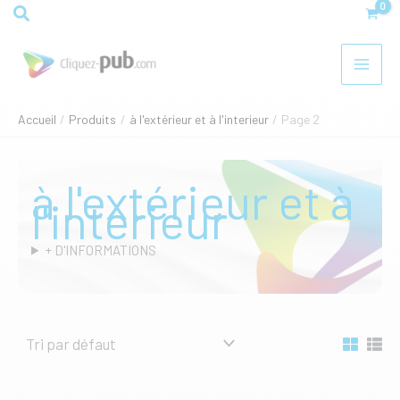
Aller
Rechercher
au
contenu
Accueil
Produits
à l'extérieur et à l'interieur
Page 2
à l'extérieur et à
l'interieur
+ D'INFORMATIONS