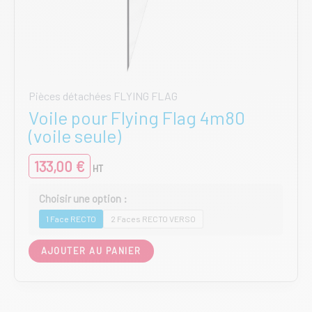
Pièces détachées FLYING FLAG
Voile pour Flying Flag 4m80
(voile seule)
133,00
€
HT
1 Face RECTO
2 Faces RECTO VERSO
Ce
AJOUTER AU PANIER
produit
a
plusieurs
variations.