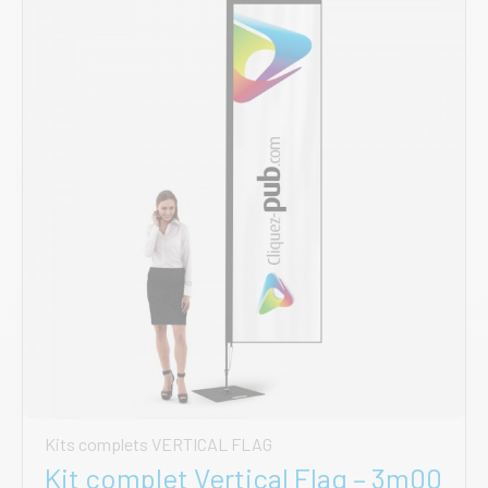
options
peuvent
être
choisies
sur
la
page
du
produit
Kits complets VERTICAL FLAG
Kit complet Vertical Flag – 3m00