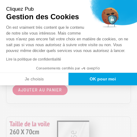
Cliquez Pub
Gestion des Cookies
Pièces détachées VERTICAL FLAG
Plateforme de Gestion du Consentem
On est vraiment très content que le contenu
Voile pour Vertical Flag 2m10
de notre site vous intéresse. Mais comme
(voile seule)
vous n'avez pas encore fait votre choix en matière de cookies, on ne
Axeptio consent
sait pas si vous nous autorisez à suivre votre visite ou non. Vous
pouvez même décider quels services vous nous autorisez à lancer.
52,00
€
HT
Lire la politique de confidentialité
Consentements certifiés par
1 Face RECTO
2 Faces RECTO VERSO
Je choisis
OK pour moi
Ce
AJOUTER AU PANIER
produit
a
plusieurs
variations.
Les
options
peuvent