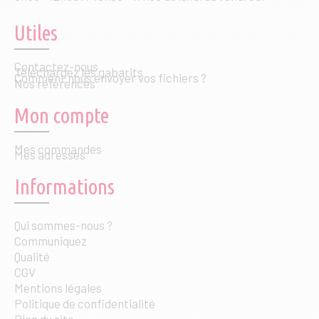
Utiles
Contactez-nous
Téléchargez les gabarits
Comment nous envoyer vos fichiers ?
Nos références
Mon compte
Mes commandes
Mes adresses
Informations
Qui sommes-nous ?
Communiquez
Qualité
CGV
Mentions légales
Politique de confidentialité
Plan du site