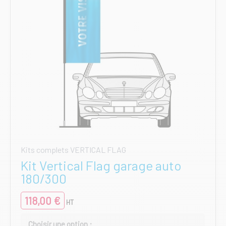
la
page
du
produit
Kits complets VERTICAL FLAG
Kit Vertical Flag garage auto
180/300
118,00
€
HT