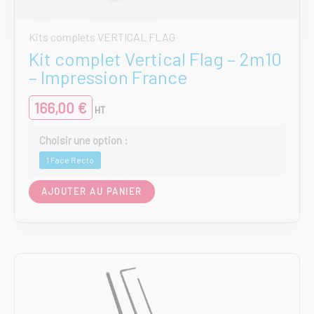
Kits complets VERTICAL FLAG
Kit complet Vertical Flag – 2m10
– Impression France
166,00
€
HT
1 Face Recto
Ce
AJOUTER AU PANIER
produit
a
plusieurs
variations.
Les
options
peuvent
être