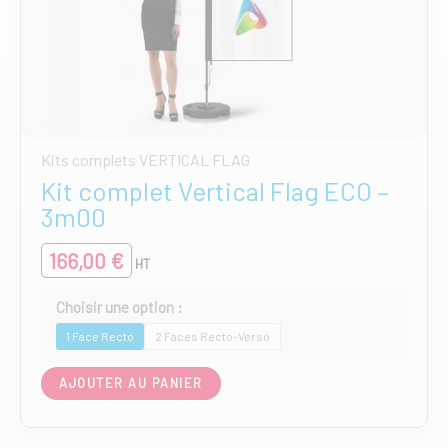
Kits complets VERTICAL FLAG
Kit complet Vertical Flag ECO –
3m00
166,00
€
HT
1 Face Recto
2 Faces Recto-Verso
Ce
AJOUTER AU PANIER
produit
a
plusieurs