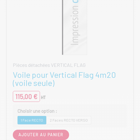
Pièces détachées VERTICAL FLAG
Voile pour Vertical Flag 4m20
(voile seule)
115,00
€
HT
1 Face RECTO
2 Faces RECTO VERSO
Ce
AJOUTER AU PANIER
produit