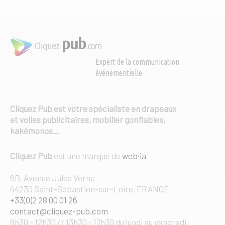
être
choisies
sur
la
page
Expert de la communication
du
événementielle
produit
Cliquez Pub est votre spécialiste en drapeaux
et voiles publicitaires, mobilier gonflables,
kakémonos…
Cliquez Pub
est une marque de
web·ia
6B, Avenue Jules Verne
44230 Saint-Sébastien-sur-Loire, FRANCE
+33(0)2 28 00 01 26
contact@cliquez-pub.com
8h30 - 12h30 // 13h30 - 17h30 du lundi au vendredi