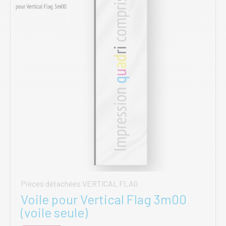
être
choisies
sur
la
page
du
produit
Pièces détachées VERTICAL FLAG
Voile pour Vertical Flag 3m00
(voile seule)