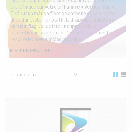
votre image sur votre
oriflamme « Vertical flag »
.
Fixé sur un mât en fibre de carbone et sur un pied
doté d’un système rotatif, le
drapeau publicitaire
vertical flag,
vous offre un support visuel
promotionnel avec un fort impact, facilement
renouvelable et à moindre coût.
+ D'INFORMATIONS