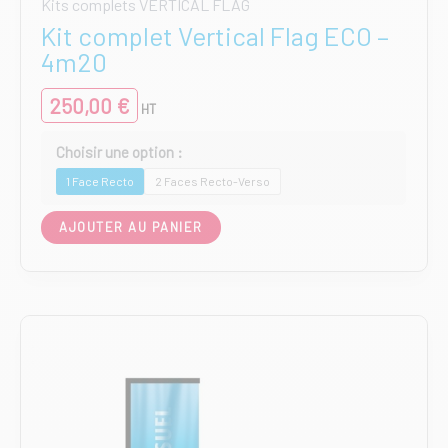
Kits complets VERTICAL FLAG
Kit complet Vertical Flag ECO –
4m20
250,00
€
HT
1 Face Recto
2 Faces Recto-Verso
Ce
AJOUTER AU PANIER
produit
a
plusieurs
variations.
Les
options
peuvent
être
choisies
sur