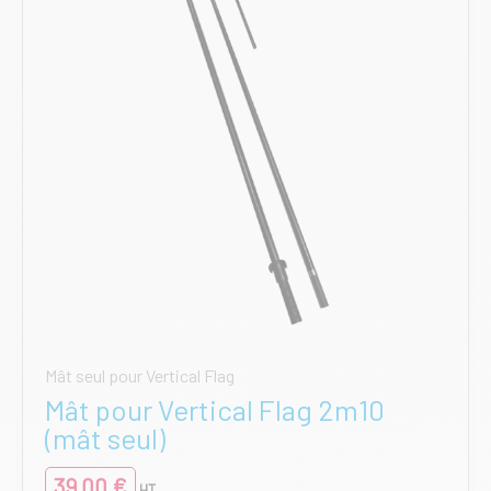
choisies
sur
la
page
du
produit
Mât seul pour Vertical Flag
Mât pour Vertical Flag 2m10
(mât seul)
39,00
€
HT