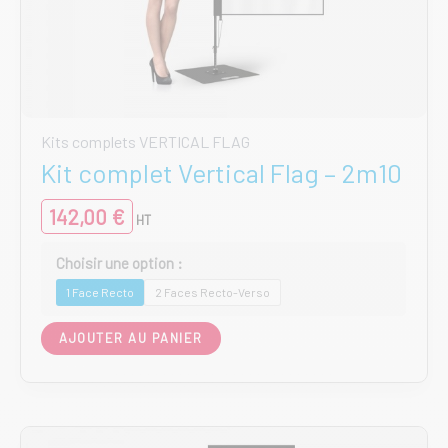
Kits complets VERTICAL FLAG
Kit complet Vertical Flag – 2m10
142,00
€
HT
1 Face Recto
2 Faces Recto-Verso
Ce
AJOUTER AU PANIER
produit
a
plusieurs
variations.
Les